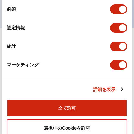
同
UL、CSA、TÜV、CCC認証品。（一部機種は除く）
必須
意
の
選
設定情報
択
ドキュメントとファイル
統計
マーケティング
カタログ
詳細を表示
旧カタログ_TWSシリーズ コントロールユニット（20
25年4月版）（日本語）
2026/04/09
.PDF
2.37MB
全て許可
選択中のCookieを許可