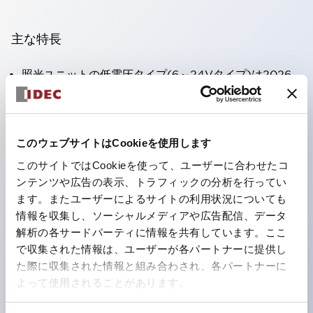
主な特長
照光ユニットの低電圧タイプ(6～24Vタイプ)は2026
年1月より新カタログモデルの製品に順次切り替え予定
この製品一覧ページに記載の製品は2026年1月から受注
生産品へ変更、2026年6月末に廃止
このウェブサイトはCookieを使用します
DC-DCコンバータ付き製品は2025年12月末で販売終
このサイトではCookieを使って、ユーザーに合わせたコ
了
ンテンツや広告の表示、トラフィックの分析を行ってい
ます。またユーザーによるサイトの利用状況についても
端子カバー不要。（パイロットライトのダイレクトタイ
情報を収集し、ソーシャルメディアや広告配信、データ
プを除く）
解析の各サードパーティに情報を共有しています。ここ
丸形圧着端子の配線工数を大幅に削減。
で収集された情報は、ユーザーが各パートナーに提供し
ひとつで6色の役をこなすLED球（LSRD球）。これま
た際に収集された情報と組み合わされ、各パートナーに
よって使用されることがあります。
で色ごとに分かれていたLED球を、1色のLED球で各色
を表現できるようにしました。