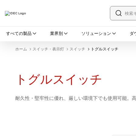
すべての製品
すべての製品
業界別
ソリューション
ダ
スイッチ・表示灯
スイッチ
表示灯・ブザー
ホーム
スイッチ・表示灯
スイッチ
トグルスイッチ
一覧を表示する
安全・防爆機器
安全機器
防爆機器
一覧を表示する
インダストリアルコンポーネンツ
トグルスイッチ
リレー・タイマ
端子台
電源機器
サーキットプロテクタ
LED照明
一覧を表示する
耐久性・堅牢性に優れ、厳しい環境下でも使用可能。高
オートメーション
PLC
プログラマブル表示器
産業用イーサネット
一覧を表示する
センシング
センサ
自動認識
イオナイザ