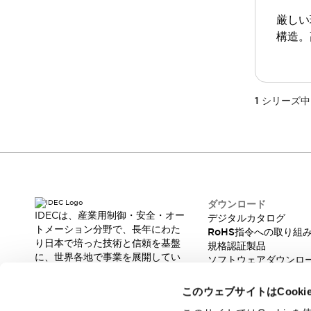
一覧を表示する
厳しい
工作機械
構造。
タッチパネルを市販タブレットに置き換えてコストダウン
小型の5,000Ｎの堅牢性に優れた安全スイッチで耐久性アップ
装置のコンパクト化につながる回路設計
工作機械のコスト削減のコツ
1
シリーズ中
工作機械に小型化の可能性を見出す
デザイン視点で工作機械の付加価値をアップ
このLED照明が工作機械のワークに向く理由
機器の故障につながる「瞬停」を防ぐ
フラット照明で綺麗な加工面を確認
イネーブル装置で安全性を強化
一覧を表示する
ダウンロード
ロボット
IDECは、産業用制御・安全・オー
デジタルカタログ
ティーチングペンダントを市販タブレットに置き換えるには
トメーション分野で、長年にわた
RoHS指令への取り組
り日本で培った技術と信頼を基盤
人とロボットの協働作業を一層安全で効率的に
規格認証製品
に、世界各地で事業を展開してい
ソフトウェアダウンロ
協働ロボットのポテンシャルを発揮する安全対策
ます。
脆弱性レポート
一覧を表示する
革新的な製品とソリューションを
このウェブサイトはCook
半導体
通じて、製造現場の生産性と安全