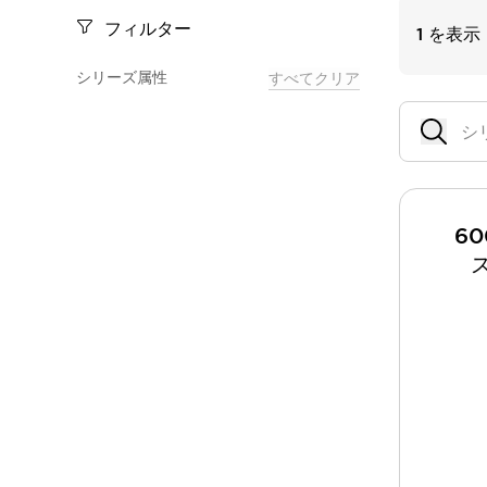
一覧を表示する
フィルター
1
を表示
モビリティソリューション
セーフティホイールドライブ（SWD）
シリーズ属性
すべてクリア
アシストホイールドライブ（AWD）
一覧を表示する
業界別
AGV/AMR
タブレットに安全機能を追加
安全対策の死角をなくし人身事故を防ぐ
6
人とAGVとの突発的な接触への対策
無人搬送車の低床化と安全性を両立
この表示器がAGVに向く理由
移動式ロボットの安全対策
一覧を表示する
自動車
ロボットに潜むリスクを徹底検証
安全柵内の人的被害を削減
大型表示灯の統一で工数削減
小型装置の安全対策
水素ステーションに信頼のおける防爆対策を
E-モビリティの時代にむけて
リチウムイオン電池製造における金属（主に銅）混入対策