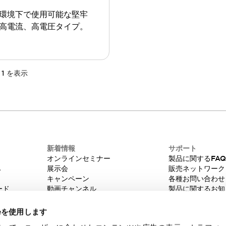
環境下で使用可能な堅牢
高電流、高電圧タイプ。
1
を表示
新着情報
サポート
オンラインセミナー
製品に関するFA
み
展示会
販売ネットワーク
キャンペーン
各種お問い合わせ
ード
動画チャンネル
製品に関するお知
技術コラム
販売中止品/推奨
IDEC ニュースレター
輸出該非判定
ieを使用します
機種選定システム