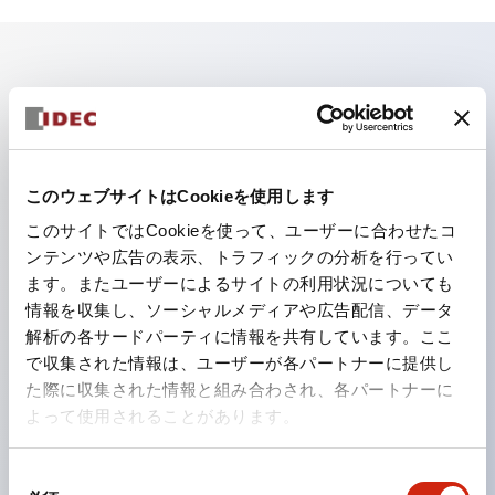
主な特長
照光ユニットの低電圧タイプ（6～24Vタイプ）は
2026年1月より新カタログモデルの製品に順次切り替え
このウェブサイトはCookieを使用します
予定
このサイトではCookieを使って、ユーザーに合わせたコ
パネルへの取付強度が要求される用途や北米向け機械な
ンテンツや広告の表示、トラフィックの分析を行ってい
ます。またユーザーによるサイトの利用状況についても
どに適した亜鉛ダイカストタイプ
情報を収集し、ソーシャルメディアや広告配信、データ
フィンガープロテクション構造、ねじアップ端子構造、
解析の各サードパーティに情報を共有しています。ここ
保護構造IP20に対応したHW-U形コンタクトブロック
で収集された情報は、ユーザーが各パートナーに提供し
を搭載。
た際に収集された情報と組み合わされ、各パートナーに
よって使用されることがあります。
高電圧タイプのLED球が搭載可能になり、ダイレクト
タイプの定格使用電圧が最大240Vまで対応可能になり
同
ました。