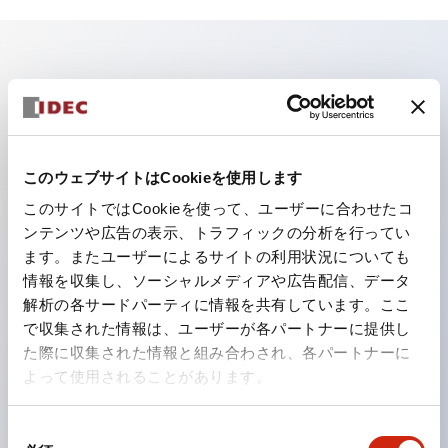
主な特長
照光ユニットの低電圧タイプ（6～24Vタイプ）は
2026年1月より新カタログモデルの製品に順次切り替え
このウェブサイトはCookieを使用します
予定
このサイトではCookieを使って、ユーザーに合わせたコ
パネルへの取付強度が要求される用途や北米向け機械な
ンテンツや広告の表示、トラフィックの分析を行ってい
ます。またユーザーによるサイトの利用状況についても
どに適した亜鉛ダイカストタイプ
情報を収集し、ソーシャルメディアや広告配信、データ
フィンガープロテクション構造、ねじアップ端子構造、
解析の各サードパーティに情報を共有しています。ここ
保護構造IP20に対応したHW-U形コンタクトブロック
で収集された情報は、ユーザーが各パートナーに提供し
を搭載。
た際に収集された情報と組み合わされ、各パートナーに
よって使用されることがあります。
高電圧タイプのLED球が搭載可能になり、ダイレクト
タイプの定格使用電圧が最大240Vまで対応可能になり
同
ました。