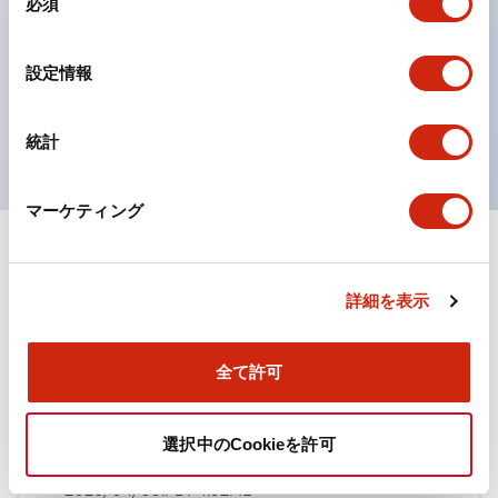
必須
意
ひとつで6色の役をこなすLED球（LSRD球）。これま
の
で色ごとに分かれていたLED球を、1色のLED球で各色
選
設定情報
択
を表現できるようにしました。
UL、CSA、TÜV、CCC認証品。
統計
マーケティング
ドキュメントとファイル
詳細を表示
カタログ
規格・認証
全て許可
TWN/TWNDシリーズ コントロールユニット（2025
選択中のCookieを許可
年6月版）（日本語）
2026/04/09
.PDF
4.92MB