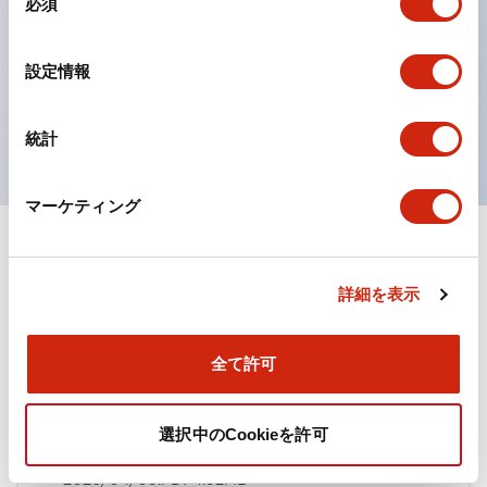
必須
意
ひとつで6色の役をこなすLED球（LSRD球）。これま
の
で色ごとに分かれていたLED球を、1色のLED球で各色
選
設定情報
択
を表現できるようにしました。
UL、CSA、TÜV、CCC認証品。
統計
マーケティング
ドキュメントとファイル
詳細を表示
カタログ
規格・認証
全て許可
TWN/TWNDシリーズ コントロールユニット（2025
選択中のCookieを許可
年6月版）（日本語）
2026/04/09
.PDF
4.92MB