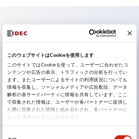
主な特長
照光ユニットの低電圧タイプ（6～24Vタイプ）は
2026年1月より新カタログモデルの製品に順次切り替え
このウェブサイトはCookieを使用します
予定
このサイトではCookieを使って、ユーザーに合わせたコ
パネルへの取付強度が要求される用途や北米向け機械な
ンテンツや広告の表示、トラフィックの分析を行ってい
ます。またユーザーによるサイトの利用状況についても
どに適した亜鉛ダイカストタイプ
情報を収集し、ソーシャルメディアや広告配信、データ
フィンガープロテクション構造、ねじアップ端子構造、
解析の各サードパーティに情報を共有しています。ここ
保護構造IP20に対応したHW-U形コンタクトブロック
で収集された情報は、ユーザーが各パートナーに提供し
を搭載。
た際に収集された情報と組み合わされ、各パートナーに
よって使用されることがあります。
高電圧タイプのLED球が搭載可能になり、ダイレクト
タイプの定格使用電圧が最大240Vまで対応可能になり
同
ました。