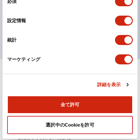
必須
意
ひとつで6色の役をこなすLED球（LSRD球）。これま
の
で色ごとに分かれていたLED球を、1色のLED球で各色
選
設定情報
択
を表現できるようにしました。
UL、CSA、TÜV、CCC認証品。
統計
マーケティング
ドキュメントとファイル
詳細を表示
カタログ
規格・認証
全て許可
TWN/TWNDシリーズ コントロールユニット（2025
選択中のCookieを許可
年6月版）（日本語）
2026/04/09
.PDF
4.92MB