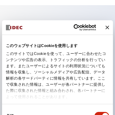
主な特長
照光ユニットの低電圧タイプ（6～24Vタイプ）は
2026年1月より新カタログモデルの製品に順次切り替え
このウェブサイトはCookieを使用します
予定
このサイトではCookieを使って、ユーザーに合わせたコ
パネルへの取付強度が要求される用途や北米向け機械な
ンテンツや広告の表示、トラフィックの分析を行ってい
ます。またユーザーによるサイトの利用状況についても
どに適した亜鉛ダイカストタイプ
情報を収集し、ソーシャルメディアや広告配信、データ
フィンガープロテクション構造、ねじアップ端子構造、
解析の各サードパーティに情報を共有しています。ここ
保護構造IP20に対応したHW-U形コンタクトブロック
で収集された情報は、ユーザーが各パートナーに提供し
を搭載。
た際に収集された情報と組み合わされ、各パートナーに
よって使用されることがあります。
高電圧タイプのLED球が搭載可能になり、ダイレクト
タイプの定格使用電圧が最大240Vまで対応可能になり
同
ました。