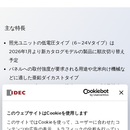
主な特長
照光ユニットの低電圧タイプ（6～24Vタイプ）は
2026年1月より新カタログモデルの製品に順次切り替え
予定
パネルへの取付強度が要求される用途や北米向け機械な
どに適した亜鉛ダイカストタイプ
フィンガープロテクション構造、ねじアップ端子構造、
保護構造IP20に対応したHW-U形コンタクトブロック
を搭載。
高電圧タイプのLED球が搭載可能になり、ダイレクト
このウェブサイトはCookieを使用します
タイプの定格使用電圧が最大240Vまで対応可能になり
このサイトではCookieを使って、ユーザーに合わせたコ
ンテンツや広告の表示、トラフィックの分析を行ってい
ました。