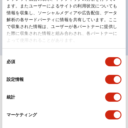
ます。またユーザーによるサイトの利用状況についても
ひとつで6色の役をこなすLED球（LSRD球）。これま
情報を収集し、ソーシャルメディアや広告配信、データ
で色ごとに分かれていたLED球を、1色のLED球で各色
解析の各サードパーティに情報を共有しています。ここ
を表現できるようにしました。
で収集された情報は、ユーザーが各パートナーに提供し
た際に収集された情報と組み合わされ、各パートナーに
UL、CSA、TÜV、CCC認証品。
よって使用されることがあります。
同
必須
意
+
仕様
の
すべて展開
選
設定情報
形状仕様
択
統計
電気的仕様(照光部定格)
環境仕様
マーケティング
機能仕様