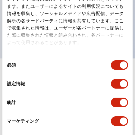
ます。またユーザーによるサイトの利用状況についても
ひとつで6色の役をこなすLED球（LSRD球）。これま
情報を収集し、ソーシャルメディアや広告配信、データ
で色ごとに分かれていたLED球を、1色のLED球で各色
解析の各サードパーティに情報を共有しています。ここ
を表現できるようにしました。
で収集された情報は、ユーザーが各パートナーに提供し
た際に収集された情報と組み合わされ、各パートナーに
UL、CSA、TÜV、CCC認証品。
よって使用されることがあります。
同
必須
意
+
仕様
の
すべて展開
選
設定情報
形状仕様
択
統計
電気的仕様(照光部定格)
環境仕様
マーケティング
機能仕様