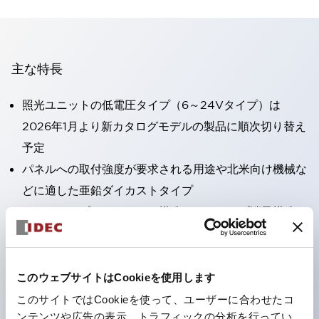
主な特長
照光ユニットの低電圧タイプ（6～24Vタイプ）は
2026年1月より新カタログモデルの製品に順次切り替え
予定
パネルへの取付強度が要求される用途や北米向け機械な
どに適した亜鉛ダイカストタイプ
フィンガープロテクション構造、ねじアップ端子構造、
保護構造IP20に対応したHW-U形コンタクトブロック
を搭載。
高電圧タイプのLED球が搭載可能になり、ダイレクト
このウェブサイトはCookieを使用します
タイプの定格使用電圧が最大240Vまで対応可能になり
このサイトではCookieを使って、ユーザーに合わせたコ
ンテンツや広告の表示、トラフィックの分析を行ってい
ました。