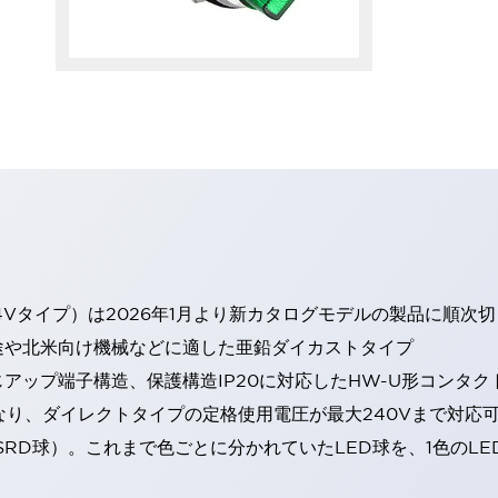
4Vタイプ）は2026年1月より新カタログモデルの製品に順次
途や北米向け機械などに適した亜鉛ダイカストタイプ
アップ端子構造、保護構造IP20に対応したHW-U形コンタク
なり、ダイレクトタイプの定格使用電圧が最大240Vまで対応
SRD球）。これまで色ごとに分かれていたLED球を、1色のL