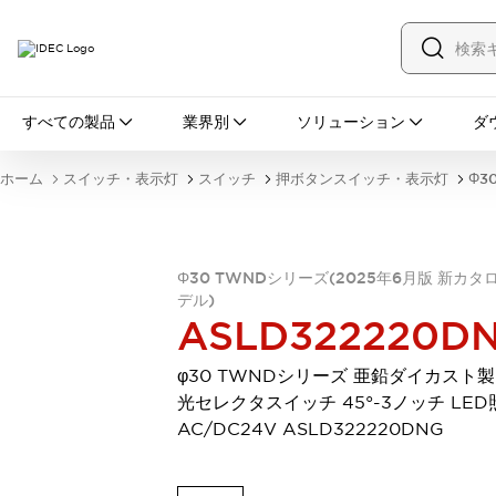
すべての製品
すべての製品
業界別
ソリューション
ダ
スイッチ・表示灯
スイッチ
表示灯・ブザー
ホーム
スイッチ・表示灯
スイッチ
押ボタンスイッチ・表示灯
Φ3
一覧を表示する
安全・防爆機器
安全機器
防爆機器
一覧を表示する
インダストリアルコンポーネンツ
Φ30 TWNDシリーズ(2025年6月版 新カタ
リレー・タイマ
端子台
電源機器
デル)
ASLD322220D
サーキットプロテクタ
LED照明
一覧を表示する
φ30 TWNDシリーズ 亜鉛ダイカスト製
オートメーション
光セレクタスイッチ 45°-3ノッチ LED
PLC
プログラマブル表示器
AC/DC24V ASLD322220DNG
産業用イーサネット
一覧を表示する
センシング
センサ
自動認識
イオナイザ