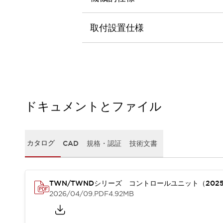
本質的な対策で爆発事故のリスクを抑える
半導体製造装置の設計自由度を高める方法
ダウンタイムを長引かせるスイッチ交換を瞬時に
取付設置仕様
安全規格への対応
危険性の低い機械にカテゴリ2安全リレーモジュールの選択を
光電センサでは実現できなかった工数を削減する手段とは？
一覧を表示する
業界別
一覧を表示する
ソリューション
ドキュメントとファイル
安全、そしてその先へ
IDECの安全コンセプト
IDECの協調安全/Safety2.0
カタログ
CAD
規格・認証
技術文書
安全に関する法令・規格
基礎からわかる安全機器講座
安全セミナー/安全コンサルティング
SISTEMAとは
一覧を表示する
TWN/TWNDシリーズ コントロールユニット（202
IIoT対応デバイス
RFID認証
2026/04/09
.PDF
4.92MB
制御パネルレス
AGV/AMRの開発&導入促進