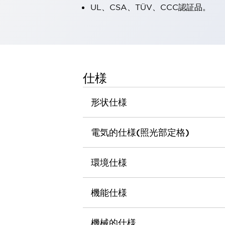
UL、CSA、TÜV、CCC認証品。
一覧を表示する
工作機械
タッチパネルを市販タブレットに置き換えてコストダウン
小型の5,000Ｎの堅牢性に優れた安全スイッチで耐久性アップ
装置のコンパクト化につながる回路設計
工作機械のコスト削減のコツ
仕様
工作機械に小型化の可能性を見出す
デザイン視点で工作機械の付加価値をアップ
形状仕様
このLED照明が工作機械のワークに向く理由
機器の故障につながる「瞬停」を防ぐ
フラット照明で綺麗な加工面を確認
電気的仕様(照光部定格)
イネーブル装置で安全性を強化
一覧を表示する
ロボット
環境仕様
ティーチングペンダントを市販タブレットに置き換えるには
人とロボットの協働作業を一層安全で効率的に
協働ロボットのポテンシャルを発揮する安全対策
機能仕様
一覧を表示する
半導体
機械的仕様