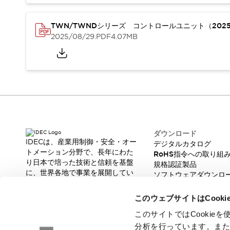
重量物搬送アシスト
COLLABORATIVE ROBOTS
TWN/TWNDシリーズ コントロールユニット（202
SWD搭載 AMR開発キット
2025/08/29
.PDF
4.07MB
防爆ソリューション
「防爆受注製品」のご提案
防爆技術への取り組み
防爆関連の法律・政令・省令
防爆安全セミナー
アプリケーション・事例
防爆技術
一覧を表示する
プリント基板製品ソリューション
ダウンロード
商品箱詰め装置
IDECは、産業用制御・安全・オー
デジタルカタログ
トメーション分野で、長年にわた
人と機械の接点を清潔に
RoHS指令への取り組
り日本で培った技術と信頼を基盤
規格認証製品
一覧を表示する
に、世界各地で事業を展開してい
ソフトウェアダウンロ
ダウンロード
ます。
脆弱性レポート
デジタルカタログ
RoHS指令への取り組み
革新的な製品とソリューションを
このウェブサイトはCook
規格認証製品
通じて、製造現場の生産性と安全
性の向上に貢献し、人と社会の豊
このサイトではCooki
ソフトウェアダウンロード
かな未来を支えます。
分析を行っています。ま
Automation Organizer