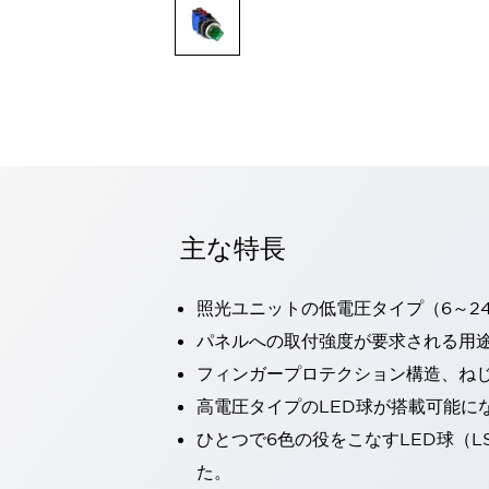
一覧を表示する
モビリティソリューション
セーフティホイールドライブ（SWD）
アシストホイールドライブ（AWD）
一覧を表示する
業界別
AGV/AMR
タブレットに安全機能を追加
安全対策の死角をなくし人身事故を防ぐ
主な特長
人とAGVとの突発的な接触への対策
無人搬送車の低床化と安全性を両立
この表示器がAGVに向く理由
移動式ロボットの安全対策
照光ユニットの低電圧タイプ（6～2
一覧を表示する
パネルへの取付強度が要求される用
自動車
フィンガープロテクション構造、ねじ
ロボットに潜むリスクを徹底検証
安全柵内の人的被害を削減
大型表示灯の統一で工数削減
小型装置の安全対策
高電圧タイプのLED球が搭載可能に
水素ステーションに信頼のおける防爆対策を
ひとつで6色の役をこなすLED球（L
E-モビリティの時代にむけて
た。
リチウムイオン電池製造における金属（主に銅）混入対策