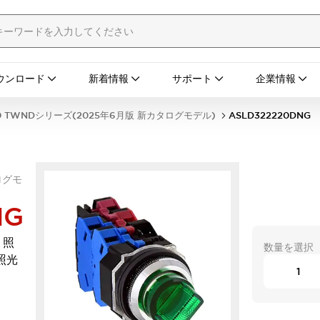
ウンロード
新着情報
サポート
企業情報
0 TWNDシリーズ(2025年6月版 新カタログモデル)
ASLD322220DNG
ログモ
NG
 照
数量を選択
照光