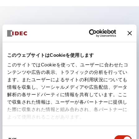
主な特長
照光ユニットの低電圧タイプ（6～24Vタイプ）は
2026年1月より新カタログモデルの製品に順次切り替え
このウェブサイトはCookieを使用します
予定
このサイトではCookieを使って、ユーザーに合わせたコ
パネルへの取付強度が要求される用途や北米向け機械な
ンテンツや広告の表示、トラフィックの分析を行ってい
ます。またユーザーによるサイトの利用状況についても
どに適した亜鉛ダイカストタイプ
情報を収集し、ソーシャルメディアや広告配信、データ
フィンガープロテクション構造、ねじアップ端子構造、
解析の各サードパーティに情報を共有しています。ここ
保護構造IP20に対応したHW-U形コンタクトブロック
で収集された情報は、ユーザーが各パートナーに提供し
を搭載。
た際に収集された情報と組み合わされ、各パートナーに
よって使用されることがあります。
高電圧タイプのLED球が搭載可能になり、ダイレクト
タイプの定格使用電圧が最大240Vまで対応可能になり
同
ました。