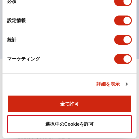
必須
意
ひとつで6色の役をこなすLED球（LSRD球）。これま
の
で色ごとに分かれていたLED球を、1色のLED球で各色
選
設定情報
択
を表現できるようにしました。
UL、CSA、TÜV、CCC認証品。
統計
マーケティング
ドキュメントとファイル
詳細を表示
カタログ
規格・認証
全て許可
TWN/TWNDシリーズ コントロールユニット（2025
選択中のCookieを許可
年6月版）（日本語）
2026/04/09
.PDF
4.92MB