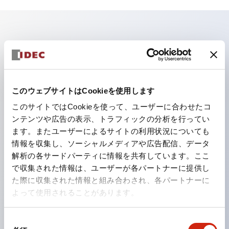
主な特長
照光ユニットの低電圧タイプ（6～24Vタイプ）は
2026年1月より新カタログモデルの製品に順次切り替え
このウェブサイトはCookieを使用します
予定
このサイトではCookieを使って、ユーザーに合わせたコ
パネルへの取付強度が要求される用途や北米向け機械な
ンテンツや広告の表示、トラフィックの分析を行ってい
ます。またユーザーによるサイトの利用状況についても
どに適した亜鉛ダイカストタイプ
情報を収集し、ソーシャルメディアや広告配信、データ
フィンガープロテクション構造、ねじアップ端子構造、
解析の各サードパーティに情報を共有しています。ここ
保護構造IP20に対応したHW-U形コンタクトブロック
で収集された情報は、ユーザーが各パートナーに提供し
を搭載。
た際に収集された情報と組み合わされ、各パートナーに
よって使用されることがあります。
高電圧タイプのLED球が搭載可能になり、ダイレクト
タイプの定格使用電圧が最大240Vまで対応可能になり
同
ました。