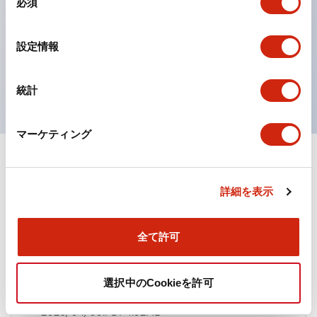
必須
意
ひとつで6色の役をこなすLED球（LSRD球）。これま
の
で色ごとに分かれていたLED球を、1色のLED球で各色
選
設定情報
択
を表現できるようにしました。
UL、CSA、TÜV、CCC認証品。
統計
マーケティング
ドキュメントとファイル
詳細を表示
カタログ
規格・認証
全て許可
TWN/TWNDシリーズ コントロールユニット（2025
選択中のCookieを許可
年6月版）（日本語）
2026/04/09
.PDF
4.92MB