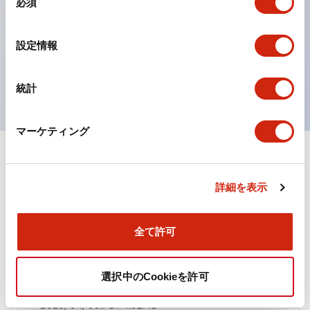
必須
意
ひとつで6色の役をこなすLED球（LSRD球）。これま
の
で色ごとに分かれていたLED球を、1色のLED球で各色
選
設定情報
択
を表現できるようにしました。
UL、CSA、TÜV、CCC認証品。
統計
マーケティング
ドキュメントとファイル
詳細を表示
カタログ
全て許可
TWN/TWNDシリーズ コントロールユニット（2025
選択中のCookieを許可
年6月版）（日本語）
2026/04/09
.PDF
4.92MB