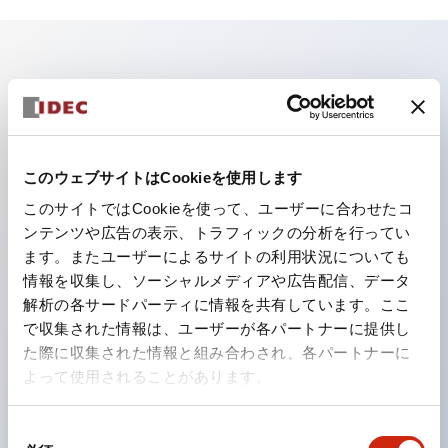
主な特長
照光ユニットの低電圧タイプ（6～24Vタイプ）は
2026年1月より新カタログモデルの製品に順次切り替え
このウェブサイトはCookieを使用します
予定
このサイトではCookieを使って、ユーザーに合わせたコ
パネルへの取付強度が要求される用途や北米向け機械な
ンテンツや広告の表示、トラフィックの分析を行ってい
ます。またユーザーによるサイトの利用状況についても
どに適した亜鉛ダイカストタイプ
情報を収集し、ソーシャルメディアや広告配信、データ
フィンガープロテクション構造、ねじアップ端子構造、
解析の各サードパーティに情報を共有しています。ここ
保護構造IP20に対応したHW-U形コンタクトブロック
で収集された情報は、ユーザーが各パートナーに提供し
を搭載。
た際に収集された情報と組み合わされ、各パートナーに
よって使用されることがあります。
高電圧タイプのLED球が搭載可能になり、ダイレクト
タイプの定格使用電圧が最大240Vまで対応可能になり
同
ました。