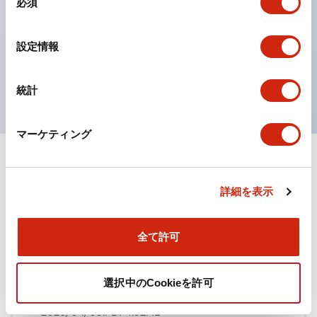
必須
意
ひとつで6色の役をこなすLED球（LSRD球）。これま
の
で色ごとに分かれていたLED球を、1色のLED球で各色
選
設定情報
択
を表現できるようにしました。
UL、CSA、TÜV、CCC認証品。
統計
マーケティング
ドキュメントとファイル
詳細を表示
カタログ
規格・認証
全て許可
TWN/TWNDシリーズ コントロールユニット（2025
選択中のCookieを許可
年6月版）（日本語）
2026/04/09
.PDF
4.92MB