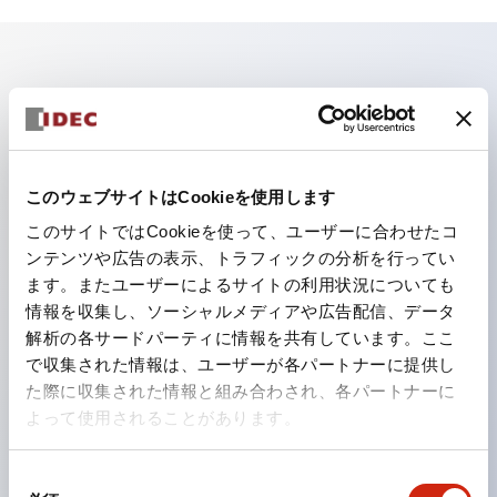
主な特長
照光ユニットの低電圧タイプ（6～24Vタイプ）は
2026年1月より新カタログモデルの製品に順次切り替え
このウェブサイトはCookieを使用します
予定
このサイトではCookieを使って、ユーザーに合わせたコ
パネルへの取付強度が要求される用途や北米向け機械な
ンテンツや広告の表示、トラフィックの分析を行ってい
ます。またユーザーによるサイトの利用状況についても
どに適した亜鉛ダイカストタイプ
情報を収集し、ソーシャルメディアや広告配信、データ
フィンガープロテクション構造、ねじアップ端子構造、
解析の各サードパーティに情報を共有しています。ここ
保護構造IP20に対応したHW-U形コンタクトブロック
で収集された情報は、ユーザーが各パートナーに提供し
を搭載。
た際に収集された情報と組み合わされ、各パートナーに
よって使用されることがあります。
高電圧タイプのLED球が搭載可能になり、ダイレクト
タイプの定格使用電圧が最大240Vまで対応可能になり
同
ました。