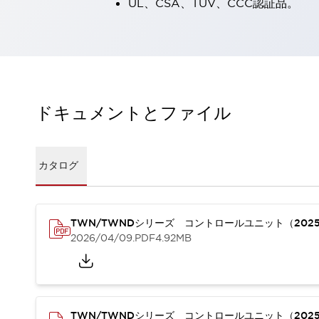
UL、CSA、TÜV、CCC認証品。
一覧を表示する
工作機械
タッチパネルを市販タブレットに置き換えてコストダウン
小型の5,000Ｎの堅牢性に優れた安全スイッチで耐久性アップ
装置のコンパクト化につながる回路設計
工作機械のコスト削減のコツ
ドキュメントとファイル
工作機械に小型化の可能性を見出す
デザイン視点で工作機械の付加価値をアップ
このLED照明が工作機械のワークに向く理由
カタログ
機器の故障につながる「瞬停」を防ぐ
フラット照明で綺麗な加工面を確認
イネーブル装置で安全性を強化
一覧を表示する
ロボット
TWN/TWNDシリーズ コントロールユニット（202
ティーチングペンダントを市販タブレットに置き換えるには
2026/04/09
.PDF
4.92MB
人とロボットの協働作業を一層安全で効率的に
協働ロボットのポテンシャルを発揮する安全対策
一覧を表示する
半導体
TWN/TWNDシリーズ コントロールユニット（202