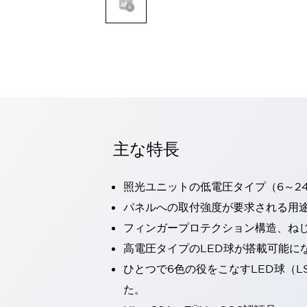
一覧を表示する
モビリティソリューション
セーフティホイールドライブ（SWD）
アシストホイールドライブ（AWD）
一覧を表示する
業界別
AGV/AMR
タブレットに安全機能を追加
安全対策の死角をなくし人身事故を防ぐ
主な特長
人とAGVとの突発的な接触への対策
無人搬送車の低床化と安全性を両立
照光ユニットの低電圧タイプ（6～2
この表示器がAGVに向く理由
移動式ロボットの安全対策
一覧を表示する
パネルへの取付強度が要求される用
自動車
フィンガープロテクション構造、ねじ
ロボットに潜むリスクを徹底検証
安全柵内の人的被害を削減
高電圧タイプのLED球が搭載可能に
大型表示灯の統一で工数削減
小型装置の安全対策
ひとつで6色の役をこなすLED球（L
水素ステーションに信頼のおける防爆対策を
E-モビリティの時代にむけて
た。
リチウムイオン電池製造における金属（主に銅）混入対策