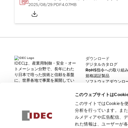
本質的な対策で爆発事故のリスクを抑える
2025/08/29
.PDF
4.07MB
半導体製造装置の設計自由度を高める方法
ダウンタイムを長引かせるスイッチ交換を瞬時に
安全規格への対応
危険性の低い機械にカテゴリ2安全リレーモジュールの選択を
光電センサでは実現できなかった工数を削減する手段とは？
一覧を表示する
業界別
一覧を表示する
ソリューション
ダウンロード
安全、そしてその先へ
IDECは、産業用制御・安全・オー
デジタルカタログ
トメーション分野で、長年にわた
IDECの安全コンセプト
RoHS指令への取り組
り日本で培った技術と信頼を基盤
規格認証製品
IDECの協調安全/Safety2.0
に、世界各地で事業を展開してい
ソフトウェアダウンロ
安全に関する法令・規格
ます。
脆弱性レポート
基礎からわかる安全機器講座
革新的な製品とソリューションを
このウェブサイトはCook
安全セミナー/安全コンサルティング
通じて、製造現場の生産性と安全
性の向上に貢献し、人と社会の豊
SISTEMAとは
一覧を表示する
このサイトではCooki
かな未来を支えます。
IIoT対応デバイス
RFID認証
分析を行っています。ま
制御パネルレス
ルメディアや広告配信、
AGV/AMRの開発&導入促進
れた情報は、ユーザーが