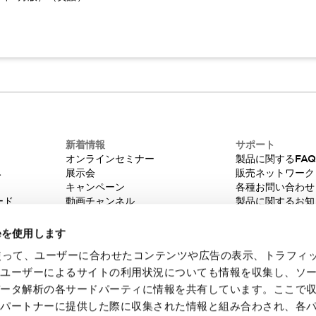
新着情報
サポート
オンラインセミナー
製品に関するFA
み
展示会
販売ネットワーク
キャンペーン
各種お問い合わせ
ード
動画チャンネル
製品に関するお知
技術コラム
販売中止品/推奨
IDEC ニュースレター
輸出該非判定
ieを使用します
機種選定システム
eを使って、ユーザーに合わせたコンテンツや広告の表示、トラフィ
たユーザーによるサイトの利用状況についても情報を収集し、ソ
データ解析の各サードパーティに情報を共有しています。ここで
各パートナーに提供した際に収集された情報と組み合わされ、各