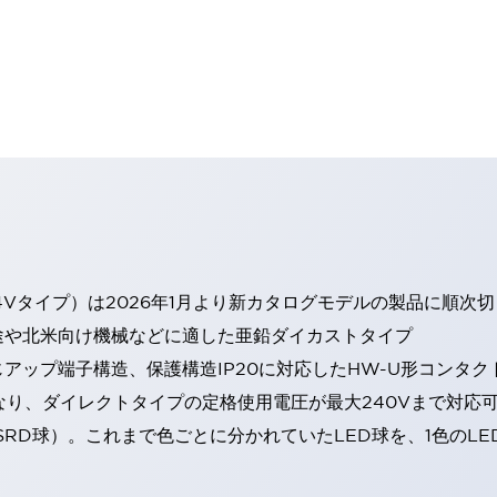
4Vタイプ）は2026年1月より新カタログモデルの製品に順次
途や北米向け機械などに適した亜鉛ダイカストタイプ
アップ端子構造、保護構造IP20に対応したHW-U形コンタク
なり、ダイレクトタイプの定格使用電圧が最大240Vまで対応
SRD球）。これまで色ごとに分かれていたLED球を、1色のL