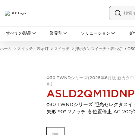
すべての製品
すべての製品
業界別
ソリューション
ダ
スイッチ・表示灯
スイッチ
表示灯・ブザー
ホーム
スイッチ・表示灯
スイッチ
押ボタンスイッチ・表示灯
Φ3
一覧を表示する
安全・防爆機器
安全機器
防爆機器
一覧を表示する
インダストリアルコンポーネンツ
Φ30 TWNDシリーズ(2025年6月版 新カタ
リレー・タイマ
端子台
電源機器
ル)
サーキットプロテクタ
LED照明
ASLD2QM11DN
一覧を表示する
オートメーション
φ30 TWNDシリーズ 照光セレクタスイ
PLC
プログラマブル表示器
矢形 90°-2ノッチ-各位置停止 AC 200/
産業用イーサネット
一覧を表示する
センシング
センサ
自動認識
イオナイザ