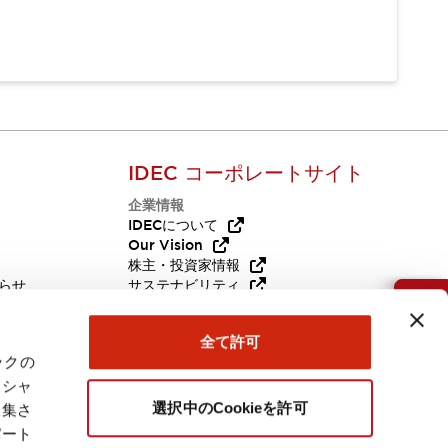
IDEC コーポレートサイト
企業情報
Q
IDECについて
Our Vision
株主・投資家情報
らせ
サステナビリティ
代替品
採用情報
お問い合わせ
全て許可
ックの
ーシャ
選択中のCookieを許可
収集さ
パート