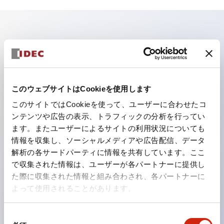
主な特長
照光ユニットの低電圧タイプ（6～24Vタイプ）は
2026年1月より新カタログモデルの製品に順次切り替え
このウェブサイトはCookieを使用します
予定
このサイトではCookieを使って、ユーザーに合わせたコ
パネルへの取付強度が要求される用途や北米向け機械な
ンテンツや広告の表示、トラフィックの分析を行ってい
ます。またユーザーによるサイトの利用状況についても
どに適した亜鉛ダイカストタイプ
情報を収集し、ソーシャルメディアや広告配信、データ
フィンガープロテクション構造、ねじアップ端子構造、
解析の各サードパーティに情報を共有しています。ここ
保護構造IP20に対応したHW-U形コンタクトブロック
で収集された情報は、ユーザーが各パートナーに提供し
を搭載。
た際に収集された情報と組み合わされ、各パートナーに
よって使用されることがあります。
高電圧タイプのLED球が搭載可能になり、ダイレクト
タイプの定格使用電圧が最大240Vまで対応可能になり
同
ました。