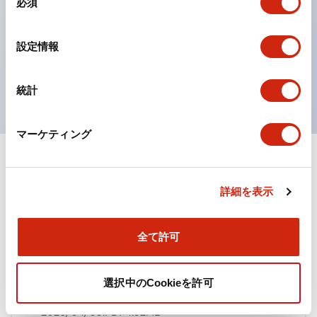
必須
意
ひとつで6色の役をこなすLED球（LSRD球）。これま
の
で色ごとに分かれていたLED球を、1色のLED球で各色
選
設定情報
択
を表現できるようにしました。
UL、CSA、TÜV、CCC認証品。
統計
マーケティング
ドキュメントとファイル
詳細を表示
カタログ
全て許可
TWN/TWNDシリーズ コントロールユニット（2025
選択中のCookieを許可
年6月版）（日本語）
2026/04/09
.PDF
4.92MB