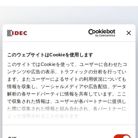
主な特長
照光ユニットの低電圧タイプ（6～24Vタイプ）は
2026年1月より新カタログモデルの製品に順次切り替え
このウェブサイトはCookieを使用します
予定
このサイトではCookieを使って、ユーザーに合わせたコ
パネルへの取付強度が要求される用途や北米向け機械な
ンテンツや広告の表示、トラフィックの分析を行ってい
ます。またユーザーによるサイトの利用状況についても
どに適した亜鉛ダイカストタイプ
情報を収集し、ソーシャルメディアや広告配信、データ
フィンガープロテクション構造、ねじアップ端子構造、
解析の各サードパーティに情報を共有しています。ここ
保護構造IP20に対応したHW-U形コンタクトブロック
で収集された情報は、ユーザーが各パートナーに提供し
を搭載。
た際に収集された情報と組み合わされ、各パートナーに
よって使用されることがあります。
高電圧タイプのLED球が搭載可能になり、ダイレクト
タイプの定格使用電圧が最大240Vまで対応可能になり
同
ました。