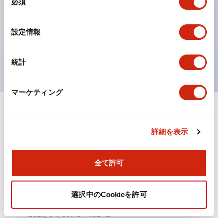
必須
意
ひとつで6色の役をこなすLED球（LSRD球）。これま
の
で色ごとに分かれていたLED球を、1色のLED球で各色
選
設定情報
択
を表現できるようにしました。
UL、CSA、TÜV、CCC認証品。
統計
マーケティング
ドキュメントとファイル
詳細を表示
カタログ
規格・認証
全て許可
TWN/TWNDシリーズ コントロールユニット（2025
選択中のCookieを許可
年6月版）（日本語）
2026/04/09
.PDF
4.92MB