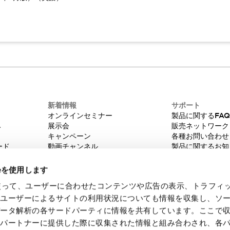
新着情報
サポート
オンラインセミナー
製品に関するFA
み
展示会
販売ネットワーク
キャンペーン
各種お問い合わせ
ード
動画チャンネル
製品に関するお知
技術コラム
販売中止品/推奨
IDEC ニュースレター
輸出該非判定
ieを使用します
機種選定システム
eを使って、ユーザーに合わせたコンテンツや広告の表示、トラフィ
たユーザーによるサイトの利用状況についても情報を収集し、ソ
データ解析の各サードパーティに情報を共有しています。ここで
各パートナーに提供した際に収集された情報と組み合わされ、各