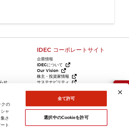
IDEC コーポレートサイト
企業情報
Q
IDECについて
Our Vision
株主・投資家情報
らせ
サステナビリティ
代替品
採用情報
お問い合わせ
全て許可
ックの
ーシャ
選択中のCookieを許可
収集さ
パート