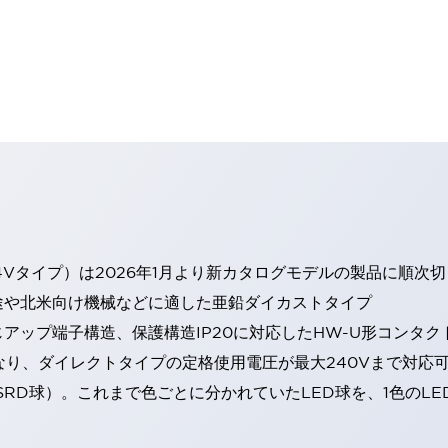
4Vタイプ）は2026年1月より新カタログモデルの製品に順次
途や北米向け機械などに適した亜鉛ダイカストタイプ
アップ端子構造、保護構造IP20に対応したHW-U形コンタク
なり、ダイレクトタイプの定格使用電圧が最大240Vまで対応
SRD球）。これまで色ごとに分かれていたLED球を、1色のL