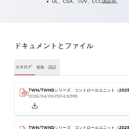
UL、CSA、TÜV、CCC認証品。
一覧を表示する
工作機械
タッチパネルを市販タブレットに置き換えてコストダウン
小型の5,000Ｎの堅牢性に優れた安全スイッチで耐久性アップ
装置のコンパクト化につながる回路設計
工作機械のコスト削減のコツ
ドキュメントとファイル
工作機械に小型化の可能性を見出す
デザイン視点で工作機械の付加価値をアップ
このLED照明が工作機械のワークに向く理由
カタログ
規格・認証
機器の故障につながる「瞬停」を防ぐ
フラット照明で綺麗な加工面を確認
イネーブル装置で安全性を強化
一覧を表示する
ロボット
TWN/TWNDシリーズ コントロールユニット（202
ティーチングペンダントを市販タブレットに置き換えるには
2026/04/09
.PDF
4.92MB
人とロボットの協働作業を一層安全で効率的に
協働ロボットのポテンシャルを発揮する安全対策
一覧を表示する
半導体
TWN/TWNDシリーズ コントロールユニット（202