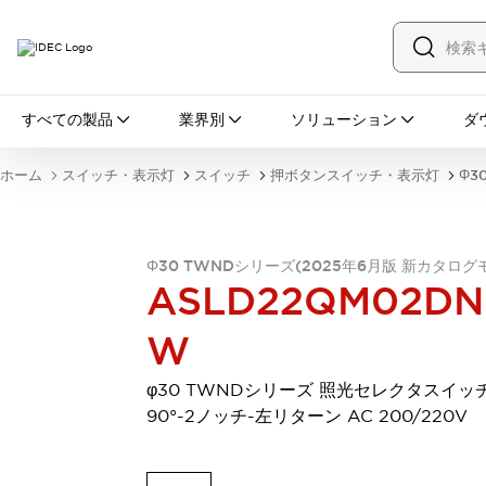
すべての製品
すべての製品
業界別
ソリューション
ダ
スイッチ・表示灯
スイッチ
表示灯・ブザー
ホーム
スイッチ・表示灯
スイッチ
押ボタンスイッチ・表示灯
Φ3
一覧を表示する
安全・防爆機器
安全機器
防爆機器
一覧を表示する
インダストリアルコンポーネンツ
Φ30 TWNDシリーズ(2025年6月版 新カタログ
ASLD22QM02DN
リレー・タイマ
端子台
電源機器
サーキットプロテクタ
LED照明
W
一覧を表示する
オートメーション
φ30 TWNDシリーズ 照光セレクタスイッ
PLC
プログラマブル表示器
90°-2ノッチ-左リターン AC 200/220V
産業用イーサネット
一覧を表示する
センシング
センサ
自動認識
イオナイザ