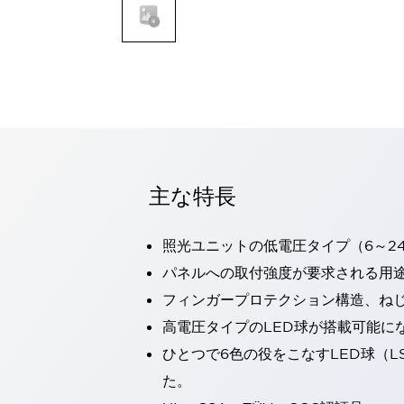
一覧を表示する
モビリティソリューション
セーフティホイールドライブ（SWD）
アシストホイールドライブ（AWD）
一覧を表示する
業界別
AGV/AMR
タブレットに安全機能を追加
安全対策の死角をなくし人身事故を防ぐ
主な特長
人とAGVとの突発的な接触への対策
無人搬送車の低床化と安全性を両立
照光ユニットの低電圧タイプ（6～2
この表示器がAGVに向く理由
移動式ロボットの安全対策
一覧を表示する
パネルへの取付強度が要求される用
自動車
フィンガープロテクション構造、ねじ
ロボットに潜むリスクを徹底検証
安全柵内の人的被害を削減
高電圧タイプのLED球が搭載可能に
大型表示灯の統一で工数削減
小型装置の安全対策
ひとつで6色の役をこなすLED球（L
水素ステーションに信頼のおける防爆対策を
E-モビリティの時代にむけて
た。
リチウムイオン電池製造における金属（主に銅）混入対策