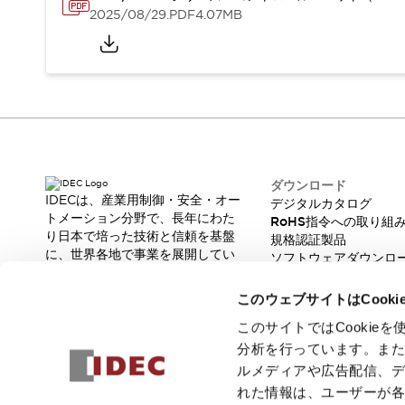
本質的な対策で爆発事故のリスクを抑える
2025/08/29
.PDF
4.07MB
半導体製造装置の設計自由度を高める方法
ダウンタイムを長引かせるスイッチ交換を瞬時に
安全規格への対応
危険性の低い機械にカテゴリ2安全リレーモジュールの選択を
光電センサでは実現できなかった工数を削減する手段とは？
一覧を表示する
業界別
一覧を表示する
ソリューション
ダウンロード
安全、そしてその先へ
IDECは、産業用制御・安全・オー
デジタルカタログ
トメーション分野で、長年にわた
IDECの安全コンセプト
RoHS指令への取り組
り日本で培った技術と信頼を基盤
規格認証製品
IDECの協調安全/Safety2.0
に、世界各地で事業を展開してい
ソフトウェアダウンロ
安全に関する法令・規格
ます。
脆弱性レポート
基礎からわかる安全機器講座
革新的な製品とソリューションを
このウェブサイトはCook
安全セミナー/安全コンサルティング
通じて、製造現場の生産性と安全
性の向上に貢献し、人と社会の豊
SISTEMAとは
一覧を表示する
このサイトではCooki
かな未来を支えます。
IIoT対応デバイス
RFID認証
分析を行っています。ま
制御パネルレス
ルメディアや広告配信、
AGV/AMRの開発&導入促進
れた情報は、ユーザーが