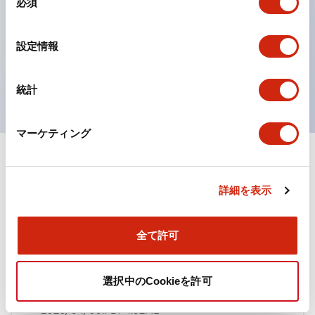
必須
意
ひとつで6色の役をこなすLED球（LSRD球）。これま
の
で色ごとに分かれていたLED球を、1色のLED球で各色
選
設定情報
択
を表現できるようにしました。
UL、CSA、TÜV、CCC認証品。
統計
マーケティング
ドキュメントとファイル
詳細を表示
カタログ
規格・認証
全て許可
TWN/TWNDシリーズ コントロールユニット（2025
選択中のCookieを許可
年6月版）（日本語）
2026/04/09
.PDF
4.92MB