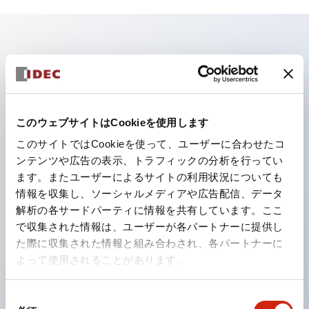
主な特長
照光ユニットの低電圧タイプ（6～24Vタイプ）は
2026年1月より新カタログモデルの製品に順次切り替え
このウェブサイトはCookieを使用します
予定
このサイトではCookieを使って、ユーザーに合わせたコ
パネルへの取付強度が要求される用途や北米向け機械な
ンテンツや広告の表示、トラフィックの分析を行ってい
ます。またユーザーによるサイトの利用状況についても
どに適した亜鉛ダイカストタイプ
情報を収集し、ソーシャルメディアや広告配信、データ
フィンガープロテクション構造、ねじアップ端子構造、
解析の各サードパーティに情報を共有しています。ここ
保護構造IP20に対応したHW-U形コンタクトブロック
で収集された情報は、ユーザーが各パートナーに提供し
を搭載。
た際に収集された情報と組み合わされ、各パートナーに
よって使用されることがあります。
高電圧タイプのLED球が搭載可能になり、ダイレクト
タイプの定格使用電圧が最大240Vまで対応可能になり
同
ました。