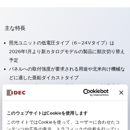
主な特長
照光ユニットの低電圧タイプ（6～24Vタイプ）は
2026年1月より新カタログモデルの製品に順次切り替え
予定
パネルへの取付強度が要求される用途や北米向け機械な
どに適した亜鉛ダイカストタイプ
フィンガープロテクション構造、ねじアップ端子構造、
保護構造IP20に対応したHW-U形コンタクトブロック
を搭載。
高電圧タイプのLED球が搭載可能になり、ダイレクト
このウェブサイトはCookieを使用します
タイプの定格使用電圧が最大240Vまで対応可能になり
このサイトではCookieを使って、ユーザーに合わせたコ
ンテンツや広告の表示、トラフィックの分析を行ってい
ました。