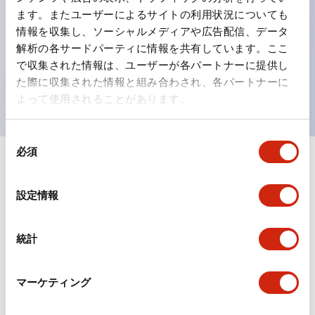
ます。またユーザーによるサイトの利用状況についても
ひとつで6色の役をこなすLED球（LSRD球）。これま
情報を収集し、ソーシャルメディアや広告配信、データ
で色ごとに分かれていたLED球を、1色のLED球で各色
解析の各サードパーティに情報を共有しています。ここ
を表現できるようにしました。
で収集された情報は、ユーザーが各パートナーに提供し
た際に収集された情報と組み合わされ、各パートナーに
UL、CSA、TÜV、CCC認証品。
よって使用されることがあります。
同
必須
意
+
仕様
の
すべて展開
選
設定情報
形状仕様
択
統計
電気的仕様(照光部定格)
環境仕様
マーケティング
機能仕様