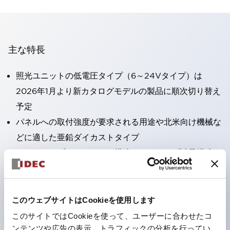
主な特長
照光ユニットの低電圧タイプ（6～24Vタイプ）は
2026年1月より新カタログモデルの製品に順次切り替え
予定
パネルへの取付強度が要求される用途や北米向け機械な
どに適した亜鉛ダイカストタイプ
フィンガープロテクション構造、ねじアップ端子構造、
保護構造IP20に対応したHW-U形コンタクトブロック
を搭載。
高電圧タイプのLED球が搭載可能になり、ダイレクト
このウェブサイトはCookieを使用します
タイプの定格使用電圧が最大240Vまで対応可能になり
このサイトではCookieを使って、ユーザーに合わせたコ
ンテンツや広告の表示、トラフィックの分析を行ってい
ました。