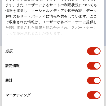
ます。またユーザーによるサイトの利用状況についても
ひとつで6色の役をこなすLED球（LSRD球）。これま
情報を収集し、ソーシャルメディアや広告配信、データ
で色ごとに分かれていたLED球を、1色のLED球で各色
解析の各サードパーティに情報を共有しています。ここ
を表現できるようにしました。
で収集された情報は、ユーザーが各パートナーに提供し
た際に収集された情報と組み合わされ、各パートナーに
UL、CSA、TÜV、CCC認証品。
よって使用されることがあります。
同
必須
意
+
仕様
の
すべて展開
選
設定情報
形状仕様
択
統計
電気的仕様(照光部定格)
環境仕様
マーケティング
機能仕様