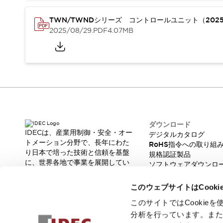
重量物搬送アシスト
COLLABORATIVE ROBOTS
TWN/TWNDシリーズ コントロールユニット（202
SWD搭載 AMR開発キット
2025/08/29
.PDF
4.07MB
防爆ソリューション
「防爆受注製品」のご提案
防爆技術への取り組み
防爆関連の法律・政令・省令
防爆安全セミナー
アプリケーション・事例
防爆技術
一覧を表示する
プリント基板製品ソリューション
ダウンロード
IDECは、産業用制御・安全・オー
デジタルカタログ
商品箱詰め装置
トメーション分野で、長年にわた
RoHS指令への取り組
人と機械の接点を清潔に
り日本で培った技術と信頼を基盤
規格認証製品
一覧を表示する
に、世界各地で事業を展開してい
ソフトウェアダウンロ
ダウンロード
ます。
脆弱性レポート
革新的な製品とソリューションを
デジタルカタログ
RoHS指令への取り組み
このウェブサイトはCook
通じて、製造現場の生産性と安全
規格認証製品
性の向上に貢献し、人と社会の豊
このサイトではCooki
ソフトウェアダウンロード
かな未来を支えます。
分析を行っています。ま
Automation Organizer