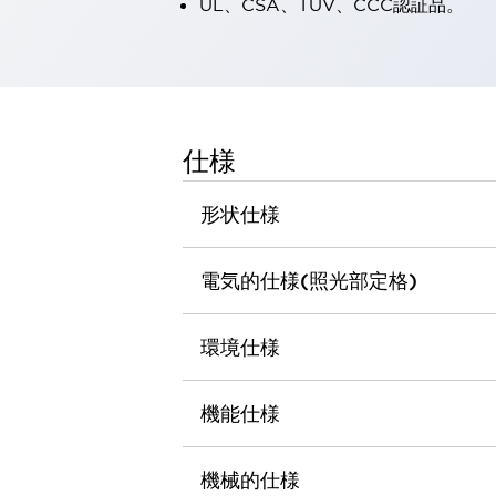
UL、CSA、TÜV、CCC認証品。
一覧を表示する
工作機械
タッチパネルを市販タブレットに置き換えてコストダウン
小型の5,000Ｎの堅牢性に優れた安全スイッチで耐久性アップ
装置のコンパクト化につながる回路設計
工作機械のコスト削減のコツ
仕様
工作機械に小型化の可能性を見出す
デザイン視点で工作機械の付加価値をアップ
形状仕様
このLED照明が工作機械のワークに向く理由
機器の故障につながる「瞬停」を防ぐ
電気的仕様(照光部定格)
フラット照明で綺麗な加工面を確認
イネーブル装置で安全性を強化
一覧を表示する
ロボット
環境仕様
ティーチングペンダントを市販タブレットに置き換えるには
人とロボットの協働作業を一層安全で効率的に
機能仕様
協働ロボットのポテンシャルを発揮する安全対策
一覧を表示する
半導体
機械的仕様