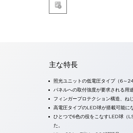
一覧を表示する
モビリティソリューション
セーフティホイールドライブ（SWD）
アシストホイールドライブ（AWD）
一覧を表示する
業界別
AGV/AMR
タブレットに安全機能を追加
安全対策の死角をなくし人身事故を防ぐ
主な特長
人とAGVとの突発的な接触への対策
無人搬送車の低床化と安全性を両立
照光ユニットの低電圧タイプ（6～2
この表示器がAGVに向く理由
移動式ロボットの安全対策
一覧を表示する
パネルへの取付強度が要求される用
自動車
フィンガープロテクション構造、ねじ
ロボットに潜むリスクを徹底検証
安全柵内の人的被害を削減
高電圧タイプのLED球が搭載可能に
大型表示灯の統一で工数削減
小型装置の安全対策
ひとつで6色の役をこなすLED球（L
水素ステーションに信頼のおける防爆対策を
E-モビリティの時代にむけて
た。
リチウムイオン電池製造における金属（主に銅）混入対策