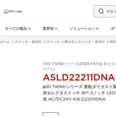
すべての製品
すべての製品
業界別
ソリューション
ダ
スイッチ・表示灯
スイッチ
表示灯・ブザー
ホーム
スイッチ・表示灯
スイッチ
押ボタンスイッチ・表示灯
Φ3
一覧を表示する
安全・防爆機器
安全機器
防爆機器
一覧を表示する
インダストリアルコンポーネンツ
Φ30 TWNDシリーズ(2025年6月版 新カタ
モデル)
リレー・タイマ
端子台
電源機器
ASLD22211DNA
サーキットプロテクタ
LED照明
一覧を表示する
φ30 TWNDシリーズ 亜鉛ダイカスト製
オートメーション
光セレクタスイッチ 90°-2ノッチ LE
PLC
プログラマブル表示器
光 AC/DC24V ASLD22211DNA
産業用イーサネット
一覧を表示する
センシング
センサ
自動認識
イオナイザ