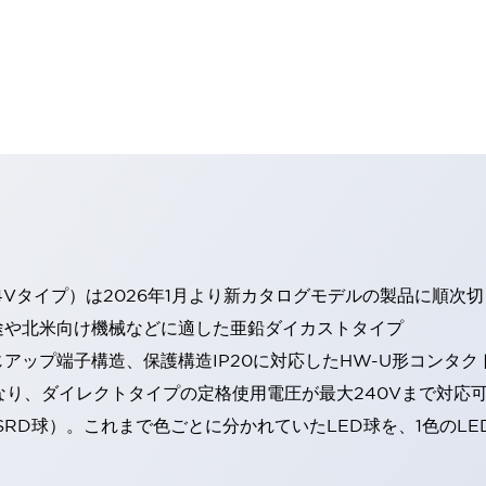
4Vタイプ）は2026年1月より新カタログモデルの製品に順次
途や北米向け機械などに適した亜鉛ダイカストタイプ
アップ端子構造、保護構造IP20に対応したHW-U形コンタク
なり、ダイレクトタイプの定格使用電圧が最大240Vまで対応
SRD球）。これまで色ごとに分かれていたLED球を、1色のL