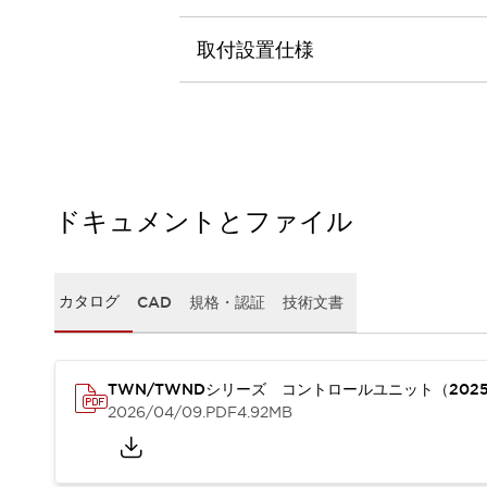
本質的な対策で爆発事故のリスクを抑える
半導体製造装置の設計自由度を高める方法
取付設置仕様
ダウンタイムを長引かせるスイッチ交換を瞬時に
安全規格への対応
危険性の低い機械にカテゴリ2安全リレーモジュールの選択を
光電センサでは実現できなかった工数を削減する手段とは？
一覧を表示する
業界別
一覧を表示する
ソリューション
ドキュメントとファイル
安全、そしてその先へ
IDECの安全コンセプト
IDECの協調安全/Safety2.0
カタログ
CAD
規格・認証
技術文書
安全に関する法令・規格
基礎からわかる安全機器講座
安全セミナー/安全コンサルティング
TWN/TWNDシリーズ コントロールユニット（202
SISTEMAとは
一覧を表示する
2026/04/09
.PDF
4.92MB
IIoT対応デバイス
RFID認証
制御パネルレス
AGV/AMRの開発&導入促進