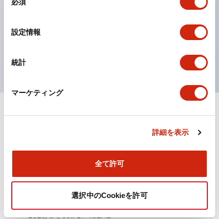
必須
意
ひとつで6色の役をこなすLED球（LSRD球）。これま
の
で色ごとに分かれていたLED球を、1色のLED球で各色
選
設定情報
択
を表現できるようにしました。
UL、CSA、TÜV、CCC認証品。
統計
マーケティング
ドキュメントとファイル
詳細を表示
カタログ
CAD
規格・認証
全て許可
TWN/TWNDシリーズ コントロールユニット（2025
選択中のCookieを許可
年6月版）（日本語）
2026/04/09
.PDF
4.92MB