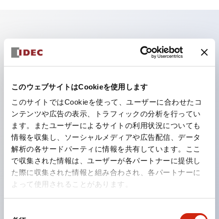
主な特長
照光ユニットの低電圧タイプ（6～24Vタイプ）は
2026年1月より新カタログモデルの製品に順次切り替え
このウェブサイトはCookieを使用します
予定
このサイトではCookieを使って、ユーザーに合わせたコ
パネルへの取付強度が要求される用途や北米向け機械な
ンテンツや広告の表示、トラフィックの分析を行ってい
ます。またユーザーによるサイトの利用状況についても
どに適した亜鉛ダイカストタイプ
情報を収集し、ソーシャルメディアや広告配信、データ
フィンガープロテクション構造、ねじアップ端子構造、
解析の各サードパーティに情報を共有しています。ここ
保護構造IP20に対応したHW-U形コンタクトブロック
で収集された情報は、ユーザーが各パートナーに提供し
を搭載。
た際に収集された情報と組み合わされ、各パートナーに
よって使用されることがあります。
高電圧タイプのLED球が搭載可能になり、ダイレクト
タイプの定格使用電圧が最大240Vまで対応可能になり
同
ました。