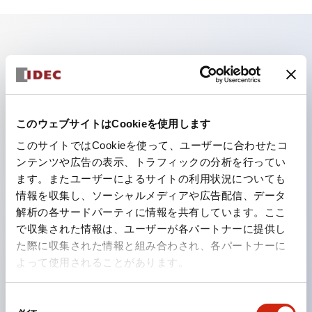
主な特長
照光ユニットの低電圧タイプ（6～24Vタイプ）は
2026年1月より新カタログモデルの製品に順次切り替え
このウェブサイトはCookieを使用します
予定
このサイトではCookieを使って、ユーザーに合わせたコ
パネルへの取付強度が要求される用途や北米向け機械な
ンテンツや広告の表示、トラフィックの分析を行ってい
ます。またユーザーによるサイトの利用状況についても
どに適した亜鉛ダイカストタイプ
情報を収集し、ソーシャルメディアや広告配信、データ
フィンガープロテクション構造、ねじアップ端子構造、
解析の各サードパーティに情報を共有しています。ここ
保護構造IP20に対応したHW-U形コンタクトブロック
で収集された情報は、ユーザーが各パートナーに提供し
を搭載。
た際に収集された情報と組み合わされ、各パートナーに
よって使用されることがあります。
高電圧タイプのLED球が搭載可能になり、ダイレクト
タイプの定格使用電圧が最大240Vまで対応可能になり
同
ました。