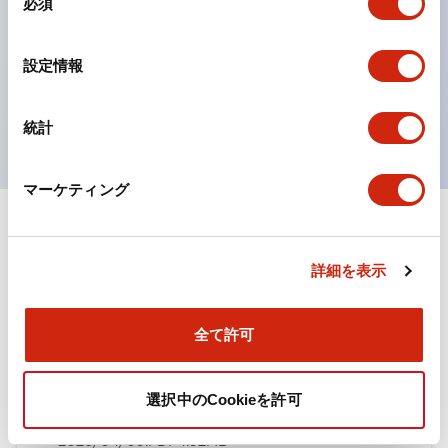
必須
意
ひとつで6色の役をこなすLED球（LSRD球）。これま
の
で色ごとに分かれていたLED球を、1色のLED球で各色
選
設定情報
択
を表現できるようにしました。
UL、CSA、TÜV、CCC認証品。
統計
マーケティング
ドキュメントとファイル
詳細を表示
カタログ
規格・認証
全て許可
TWN/TWNDシリーズ コントロールユニット（2025
選択中のCookieを許可
年6月版）（日本語）
2026/04/09
.PDF
4.92MB