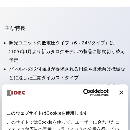
主な特長
照光ユニットの低電圧タイプ（6～24Vタイプ）は
2026年1月より新カタログモデルの製品に順次切り替え
予定
パネルへの取付強度が要求される用途や北米向け機械な
どに適した亜鉛ダイカストタイプ
フィンガープロテクション構造、ねじアップ端子構造、
保護構造IP20に対応したHW-U形コンタクトブロック
を搭載。
高電圧タイプのLED球が搭載可能になり、ダイレクト
このウェブサイトはCookieを使用します
タイプの定格使用電圧が最大240Vまで対応可能になり
このサイトではCookieを使って、ユーザーに合わせたコ
ンテンツや広告の表示、トラフィックの分析を行ってい
ました。