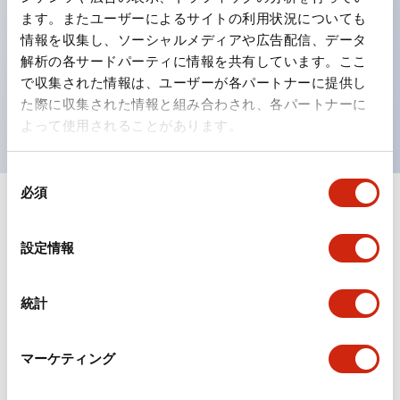
ます。またユーザーによるサイトの利用状況についても
ひとつで6色の役をこなすLED球（LSRD球）。これま
情報を収集し、ソーシャルメディアや広告配信、データ
で色ごとに分かれていたLED球を、1色のLED球で各色
解析の各サードパーティに情報を共有しています。ここ
を表現できるようにしました。
で収集された情報は、ユーザーが各パートナーに提供し
た際に収集された情報と組み合わされ、各パートナーに
UL、CSA、TÜV、CCC認証品。
よって使用されることがあります。
同
必須
意
+
仕様
の
すべて展開
選
設定情報
形状仕様
択
統計
電気的仕様(照光部定格)
環境仕様
マーケティング
機能仕様