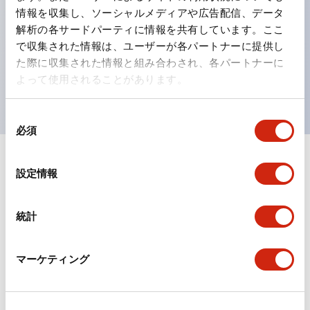
情報を収集し、ソーシャルメディアや広告配信、データ
ひとつで6色の役をこなすLED球（LSRD球）。これま
解析の各サードパーティに情報を共有しています。ここ
で色ごとに分かれていたLED球を、1色のLED球で各色
で収集された情報は、ユーザーが各パートナーに提供し
を表現できるようにしました。
た際に収集された情報と組み合わされ、各パートナーに
よって使用されることがあります。
UL、CSA、TÜV、CCC認証品。
同
必須
意
の
+
仕様
選
すべて展開
設定情報
択
形状仕様
統計
環境仕様
マーケティング
機能仕様
機械的仕様