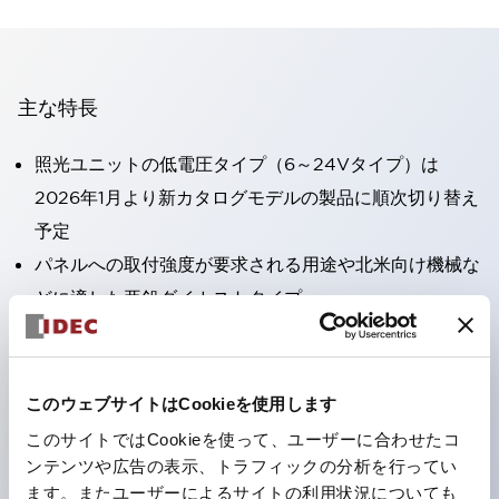
主な特長
照光ユニットの低電圧タイプ（6～24Vタイプ）は
2026年1月より新カタログモデルの製品に順次切り替え
予定
パネルへの取付強度が要求される用途や北米向け機械な
どに適した亜鉛ダイカストタイプ
フィンガープロテクション構造、ねじアップ端子構造、
保護構造IP20に対応したHW-U形コンタクトブロック
を搭載。
このウェブサイトはCookieを使用します
高電圧タイプのLED球が搭載可能になり、ダイレクト
このサイトではCookieを使って、ユーザーに合わせたコ
タイプの定格使用電圧が最大240Vまで対応可能になり
ンテンツや広告の表示、トラフィックの分析を行ってい
ます。またユーザーによるサイトの利用状況についても
ました。