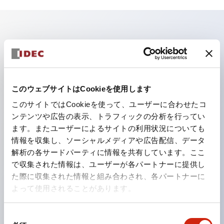
主な特長
照光ユニットの低電圧タイプ（6～24Vタイプ）は
2026年1月より新カタログモデルの製品に順次切り替え
このウェブサイトはCookieを使用します
予定
このサイトではCookieを使って、ユーザーに合わせたコ
パネルへの取付強度が要求される用途や北米向け機械な
ンテンツや広告の表示、トラフィックの分析を行ってい
ます。またユーザーによるサイトの利用状況についても
どに適した亜鉛ダイカストタイプ
情報を収集し、ソーシャルメディアや広告配信、データ
フィンガープロテクション構造、ねじアップ端子構造、
解析の各サードパーティに情報を共有しています。ここ
保護構造IP20に対応したHW-U形コンタクトブロック
で収集された情報は、ユーザーが各パートナーに提供し
を搭載。
た際に収集された情報と組み合わされ、各パートナーに
よって使用されることがあります。
高電圧タイプのLED球が搭載可能になり、ダイレクト
タイプの定格使用電圧が最大240Vまで対応可能になり
同
ました。