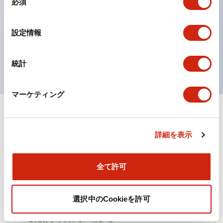
必須
意
ひとつで6色の役をこなすLED球（LSRD球）。これま
の
で色ごとに分かれていたLED球を、1色のLED球で各色
選
設定情報
択
を表現できるようにしました。
UL、CSA、TÜV、CCC認証品。
統計
マーケティング
ドキュメントとファイル
詳細を表示
カタログ
規格・認証
全て許可
TWN/TWNDシリーズ コントロールユニット（2025
選択中のCookieを許可
年6月版）（日本語）
2026/04/09
.PDF
4.92MB