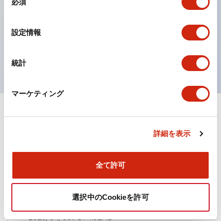
必須
意
ひとつで6色の役をこなすLED球（LSRD球）。これま
の
で色ごとに分かれていたLED球を、1色のLED球で各色
選
設定情報
択
を表現できるようにしました。
UL、CSA、TÜV、CCC認証品。
統計
マーケティング
ドキュメントとファイル
詳細を表示
カタログ
全て許可
TWN/TWNDシリーズ コントロールユニット（2025
選択中のCookieを許可
年6月版）（日本語）
2026/04/09
.PDF
4.92MB