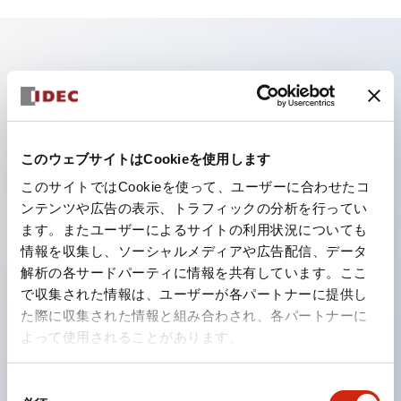
主な特長
照光ユニットの低電圧タイプ（6～24Vタイプ）は
2026年1月より新カタログモデルの製品に順次切り替え
このウェブサイトはCookieを使用します
予定
このサイトではCookieを使って、ユーザーに合わせたコ
パネルへの取付強度が要求される用途や北米向け機械な
ンテンツや広告の表示、トラフィックの分析を行ってい
ます。またユーザーによるサイトの利用状況についても
どに適した亜鉛ダイカストタイプ
情報を収集し、ソーシャルメディアや広告配信、データ
フィンガープロテクション構造、ねじアップ端子構造、
解析の各サードパーティに情報を共有しています。ここ
保護構造IP20に対応したHW-U形コンタクトブロック
で収集された情報は、ユーザーが各パートナーに提供し
を搭載。
た際に収集された情報と組み合わされ、各パートナーに
よって使用されることがあります。
高電圧タイプのLED球が搭載可能になり、ダイレクト
タイプの定格使用電圧が最大240Vまで対応可能になり
同
ました。