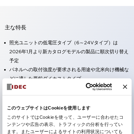
主な特長
照光ユニットの低電圧タイプ（6～24Vタイプ）は
2026年1月より新カタログモデルの製品に順次切り替え
予定
パネルへの取付強度が要求される用途や北米向け機械な
どに適した亜鉛ダイカストタイプ
フィンガープロテクション構造、ねじアップ端子構造、
保護構造IP20に対応したHW-U形コンタクトブロック
を搭載。
このウェブサイトはCookieを使用します
高電圧タイプのLED球が搭載可能になり、ダイレクト
このサイトではCookieを使って、ユーザーに合わせたコ
タイプの定格使用電圧が最大240Vまで対応可能になり
ンテンツや広告の表示、トラフィックの分析を行ってい
ます。またユーザーによるサイトの利用状況についても
ました。