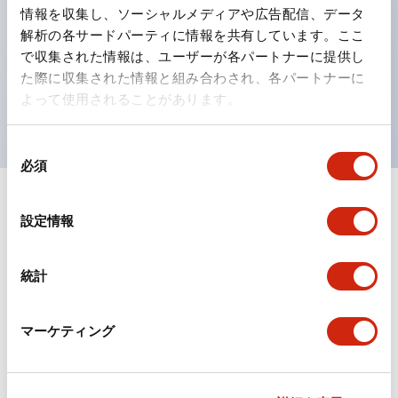
情報を収集し、ソーシャルメディアや広告配信、データ
ひとつで6色の役をこなすLED球（LSRD球）。これま
解析の各サードパーティに情報を共有しています。ここ
で色ごとに分かれていたLED球を、1色のLED球で各色
で収集された情報は、ユーザーが各パートナーに提供し
を表現できるようにしました。
た際に収集された情報と組み合わされ、各パートナーに
よって使用されることがあります。
UL、CSA、TÜV、CCC認証品。
同
必須
意
の
+
仕様
選
すべて展開
設定情報
択
形状仕様
統計
環境仕様
マーケティング
機能仕様
機械的仕様