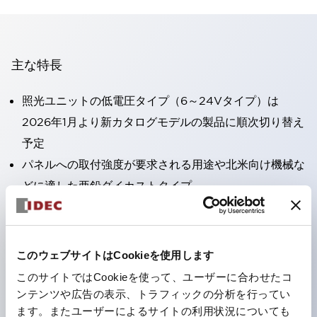
主な特長
照光ユニットの低電圧タイプ（6～24Vタイプ）は
2026年1月より新カタログモデルの製品に順次切り替え
予定
パネルへの取付強度が要求される用途や北米向け機械な
どに適した亜鉛ダイカストタイプ
フィンガープロテクション構造、ねじアップ端子構造、
保護構造IP20に対応したHW-U形コンタクトブロック
を搭載。
このウェブサイトはCookieを使用します
高電圧タイプのLED球が搭載可能になり、ダイレクト
このサイトではCookieを使って、ユーザーに合わせたコ
タイプの定格使用電圧が最大240Vまで対応可能になり
ンテンツや広告の表示、トラフィックの分析を行ってい
ます。またユーザーによるサイトの利用状況についても
ました。