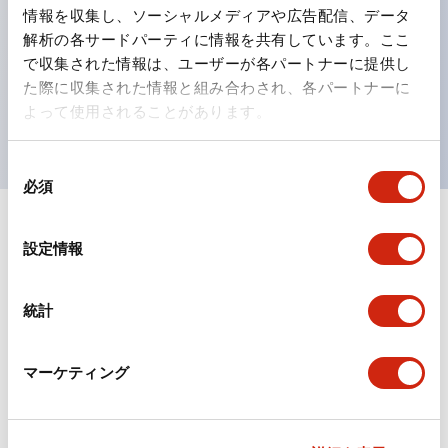
情報を収集し、ソーシャルメディアや広告配信、データ
ひとつで6色の役をこなすLED球（LSRD球）。これま
解析の各サードパーティに情報を共有しています。ここ
で色ごとに分かれていたLED球を、1色のLED球で各色
で収集された情報は、ユーザーが各パートナーに提供し
を表現できるようにしました。
た際に収集された情報と組み合わされ、各パートナーに
よって使用されることがあります。
UL、CSA、TÜV、CCC認証品。
同
必須
意
の
+
仕様
選
すべて展開
設定情報
択
形状仕様
統計
環境仕様
マーケティング
機能仕様
機械的仕様