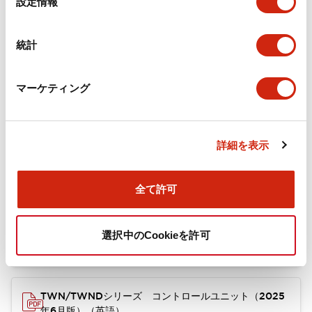
設定情報
機械的仕様
択
統計
ドキュメントとファイル
マーケティング
カタログ
CAD
規格・認証
技術文書
詳細を表示
全て許可
TWN/TWNDシリーズ コントロールユニット（2025
年6月版）（日本語）
2026/04/09
.PDF
4.92MB
選択中のCookieを許可
TWN/TWNDシリーズ コントロールユニット（2025
年6月版）（英語）