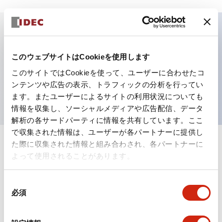
主な特長
このウェブサイトはCookieを使用します
セレクタースイッチ、キータイプ、3位置、保持式、
このサイトではCookieを使って、ユーザーに合わせたコ
ンテンツや広告の表示、トラフィックの分析を行ってい
4NC接点、ねじ端子
ます。またユーザーによるサイトの利用状況についても
情報を収集し、ソーシャルメディアや広告配信、データ
解析の各サードパーティに情報を共有しています。ここ
で収集された情報は、ユーザーが各パートナーに提供し
た際に収集された情報と組み合わされ、各パートナーに
+
仕様
すべて展開
よって使用されることがあります。
形状仕様
同
必須
意
機能仕様
の
選