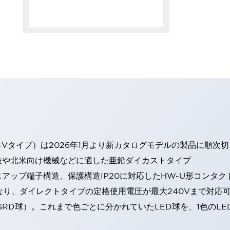
4Vタイプ）は2026年1月より新カタログモデルの製品に順次
途や北米向け機械などに適した亜鉛ダイカストタイプ
アップ端子構造、保護構造IP20に対応したHW-U形コンタク
なり、ダイレクトタイプの定格使用電圧が最大240Vまで対応
SRD球）。これまで色ごとに分かれていたLED球を、1色のL