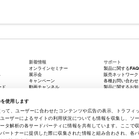
新着情報
サポート
オンラインセミナー
製品に関するFA
み
展示会
販売ネットワーク
キャンペーン
各種お問い合わせ
ード
動画チャンネル
製品に関するお知
技術コラム
販売中止品/推奨
IDEC ニュースレター
輸出該非判定
ieを使用します
機種選定システム
eを使って、ユーザーに合わせたコンテンツや広告の表示、トラフィ
たユーザーによるサイトの利用状況についても情報を収集し、ソ
データ解析の各サードパーティに情報を共有しています。ここで
各パートナーに提供した際に収集された情報と組み合わされ、各