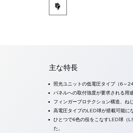
一覧を表示する
モビリティソリューション
セーフティホイールドライブ（SWD）
アシストホイールドライブ（AWD）
一覧を表示する
業界別
AGV/AMR
タブレットに安全機能を追加
安全対策の死角をなくし人身事故を防ぐ
主な特長
人とAGVとの突発的な接触への対策
無人搬送車の低床化と安全性を両立
この表示器がAGVに向く理由
移動式ロボットの安全対策
照光ユニットの低電圧タイプ（6～2
一覧を表示する
パネルへの取付強度が要求される用
自動車
フィンガープロテクション構造、ねじ
ロボットに潜むリスクを徹底検証
安全柵内の人的被害を削減
大型表示灯の統一で工数削減
小型装置の安全対策
高電圧タイプのLED球が搭載可能に
水素ステーションに信頼のおける防爆対策を
ひとつで6色の役をこなすLED球（L
E-モビリティの時代にむけて
た。
リチウムイオン電池製造における金属（主に銅）混入対策