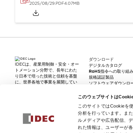
重量物搬送アシスト
2025/08/29
.PDF
4.07MB
COLLABORATIVE ROBOTS
SWD搭載 AMR開発キット
防爆ソリューション
「防爆受注製品」のご提案
防爆技術への取り組み
防爆関連の法律・政令・省令
防爆安全セミナー
ダウンロード
アプリケーション・事例
防爆技術
IDECは、産業用制御・安全・オー
デジタルカタログ
一覧を表示する
トメーション分野で、長年にわた
RoHS指令への取り組
プリント基板製品ソリューション
り日本で培った技術と信頼を基盤
規格認証製品
商品箱詰め装置
に、世界各地で事業を展開してい
ソフトウェアダウンロ
ます。
人と機械の接点を清潔に
脆弱性レポート
革新的な製品とソリューションを
一覧を表示する
このウェブサイトはCook
通じて、製造現場の生産性と安全
ダウンロード
性の向上に貢献し、人と社会の豊
このサイトではCooki
デジタルカタログ
RoHS指令への取り組み
かな未来を支えます。
分析を行っています。ま
規格認証製品
ルメディアや広告配信、
ソフトウェアダウンロード
れた情報は、ユーザーが
Automation Organizer