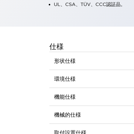
UL、CSA、TÜV、CCC認証品。
一覧を表示する
工作機械
タッチパネルを市販タブレットに置き換えてコストダウン
小型の5,000Ｎの堅牢性に優れた安全スイッチで耐久性アップ
装置のコンパクト化につながる回路設計
工作機械のコスト削減のコツ
仕様
工作機械に小型化の可能性を見出す
デザイン視点で工作機械の付加価値をアップ
形状仕様
このLED照明が工作機械のワークに向く理由
機器の故障につながる「瞬停」を防ぐ
フラット照明で綺麗な加工面を確認
環境仕様
イネーブル装置で安全性を強化
一覧を表示する
ロボット
機能仕様
ティーチングペンダントを市販タブレットに置き換えるには
人とロボットの協働作業を一層安全で効率的に
協働ロボットのポテンシャルを発揮する安全対策
機械的仕様
一覧を表示する
半導体
取付設置仕様