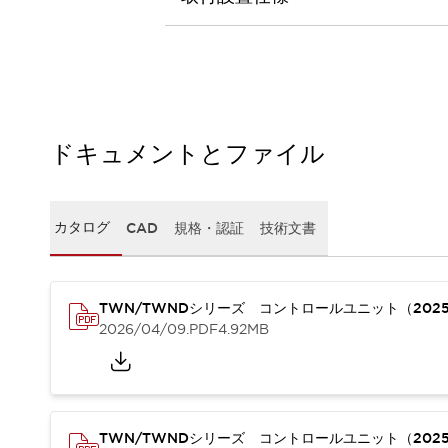
本質的な対策で爆発事故のリスクを抑える
半導体製造装置の設計自由度を高める方法
ダウンタイムを長引かせるスイッチ交換を瞬時に
安全規格への対応
危険性の低い機械にカテゴリ2安全リレーモジュールの選択を
光電センサでは実現できなかった工数を削減する手段とは？
一覧を表示する
ドキュメントとファイル
業界別
一覧を表示する
ソリューション
安全、そしてその先へ
カタログ
CAD
規格・認証
技術文書
IDECの安全コンセプト
IDECの協調安全/Safety2.0
安全に関する法令・規格
TWN/TWNDシリーズ コントロールユニット（202
基礎からわかる安全機器講座
2026/04/09
.PDF
4.92MB
安全セミナー/安全コンサルティング
SISTEMAとは
一覧を表示する
IIoT対応デバイス
RFID認証
制御パネルレス
AGV/AMRの開発&導入促進
TWN/TWNDシリーズ コントロールユニット（202