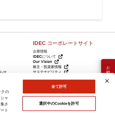
IDEC コーポレートサイト
企業情報
Q
IDECについて
Our Vision
お問い合わせ
株主・投資家情報
らせ
サステナビリティ
代替品
採用情報
全て許可
ックの
ーシャ
選択中のCookieを許可
収集さ
パート