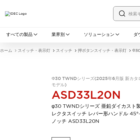
すべての製品
すべての製品
業界別
ソリューション
ダ
スイッチ・表示灯
スイッチ
表示灯・ブザー
ホーム
スイッチ・表示灯
スイッチ
押ボタンスイッチ・表示灯
Φ3
一覧を表示する
安全・防爆機器
安全機器
防爆機器
一覧を表示する
インダストリアルコンポーネンツ
Φ30 TWNDシリーズ(2025年6月版 新カタ
リレー・タイマ
端子台
電源機器
モデル)
ASD33L20N
サーキットプロテクタ
LED照明
一覧を表示する
φ30 TWNDシリーズ 亜鉛ダイカスト製
オートメーション
レクタスイッチ レバー形ハンドル 45°-
PLC
プログラマブル表示器
ノッチ ASD33L20N
産業用イーサネット
一覧を表示する
センシング
センサ
自動認識
イオナイザ