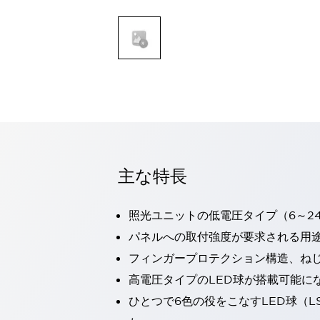
一覧を表示する
モビリティソリューション
セーフティホイールドライブ（SWD）
アシストホイールドライブ（AWD）
一覧を表示する
業界別
AGV/AMR
タブレットに安全機能を追加
安全対策の死角をなくし人身事故を防ぐ
人とAGVとの突発的な接触への対策
主な特長
無人搬送車の低床化と安全性を両立
この表示器がAGVに向く理由
移動式ロボットの安全対策
一覧を表示する
照光ユニットの低電圧タイプ（6～2
自動車
パネルへの取付強度が要求される用
ロボットに潜むリスクを徹底検証
安全柵内の人的被害を削減
フィンガープロテクション構造、ねじ
大型表示灯の統一で工数削減
小型装置の安全対策
高電圧タイプのLED球が搭載可能に
水素ステーションに信頼のおける防爆対策を
E-モビリティの時代にむけて
ひとつで6色の役をこなすLED球（L
リチウムイオン電池製造における金属（主に銅）混入対策