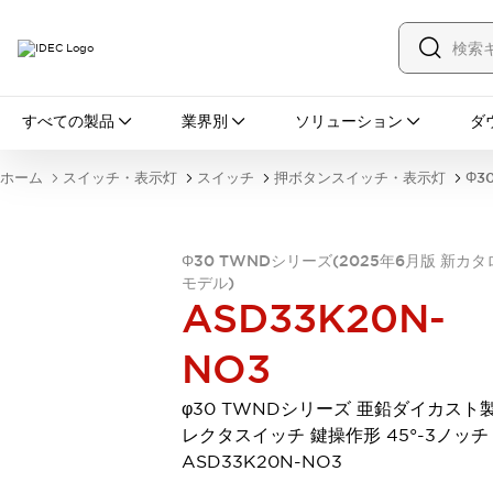
すべての製品
すべての製品
業界別
ソリューション
ダ
スイッチ・表示灯
スイッチ
表示灯・ブザー
ホーム
スイッチ・表示灯
スイッチ
押ボタンスイッチ・表示灯
Φ3
一覧を表示する
安全・防爆機器
安全機器
防爆機器
一覧を表示する
Φ30 TWNDシリーズ(2025年6月版 新カタ
インダストリアルコンポーネンツ
モデル)
リレー・タイマ
端子台
電源機器
ASD33K20N-
サーキットプロテクタ
LED照明
一覧を表示する
NO3
オートメーション
PLC
プログラマブル表示器
φ30 TWNDシリーズ 亜鉛ダイカスト製
産業用イーサネット
一覧を表示する
レクタスイッチ 鍵操作形 45°-3ノッチ
センシング
ASD33K20N-NO3
センサ
自動認識
イオナイザ