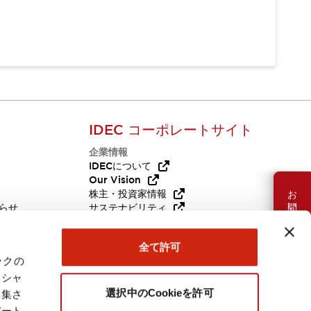
IDEC コーポレートサイト
企業情報
Q
IDECについて
Our Vision
お問い合わせ
株主・投資家情報
らせ
サステナビリティ
代替品
採用情報
全て許可
ックの
ーシャ
選択中のCookieを許可
収集さ
パート