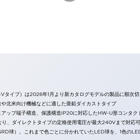
4Vタイプ）は2026年1月より新カタログモデルの製品に順次
途や北米向け機械などに適した亜鉛ダイカストタイプ
アップ端子構造、保護構造IP20に対応したHW-U形コンタク
なり、ダイレクトタイプの定格使用電圧が最大240Vまで対応
SRD球）。これまで色ごとに分かれていたLED球を、1色のL