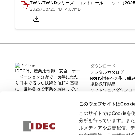
TWN/TWNDシリーズ コントロールユニット（202
重量物搬送アシスト
2025/08/29
.PDF
4.07MB
COLLABORATIVE ROBOTS
SWD搭載 AMR開発キット
防爆ソリューション
「防爆受注製品」のご提案
防爆技術への取り組み
防爆関連の法律・政令・省令
防爆安全セミナー
アプリケーション・事例
防爆技術
ダウンロード
一覧を表示する
IDECは、産業用制御・安全・オー
デジタルカタログ
プリント基板製品ソリューション
トメーション分野で、長年にわた
RoHS指令への取り組
商品箱詰め装置
り日本で培った技術と信頼を基盤
規格認証製品
に、世界各地で事業を展開してい
人と機械の接点を清潔に
ソフトウェアダウンロ
ます。
脆弱性レポート
一覧を表示する
革新的な製品とソリューションを
このウェブサイトはCook
ダウンロード
通じて、製造現場の生産性と安全
デジタルカタログ
RoHS指令への取り組み
性の向上に貢献し、人と社会の豊
このサイトではCooki
規格認証製品
かな未来を支えます。
分析を行っています。ま
ソフトウェアダウンロード
ルメディアや広告配信、
Automation Organizer
れた情報は、ユーザーが