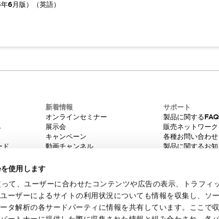
5年6月版）（英語）
新着情報
サポート
オンラインセミナー
製品に関するFA
み
展示会
販売ネットワーク
キャンペーン
各種お問い合わせ
ード
動画チャンネル
製品に関するお知
技術コラム
販売中止品/推奨
IDEC ニュースレター
輸出該非判定
ieを使用します
機種選定システム
eを使って、ユーザーに合わせたコンテンツや広告の表示、トラフィ
たユーザーによるサイトの利用状況についても情報を収集し、ソ
データ解析の各サードパーティに情報を共有しています。ここで
各パートナーに提供した際に収集された情報と組み合わされ、各