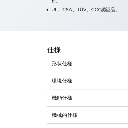
た。
一覧を表示する
UL、CSA、TÜV、CCC認証品。
工作機械
タッチパネルを市販タブレットに置き換えてコストダウン
小型の5,000Ｎの堅牢性に優れた安全スイッチで耐久性アップ
装置のコンパクト化につながる回路設計
工作機械のコスト削減のコツ
工作機械に小型化の可能性を見出す
仕様
デザイン視点で工作機械の付加価値をアップ
このLED照明が工作機械のワークに向く理由
形状仕様
機器の故障につながる「瞬停」を防ぐ
フラット照明で綺麗な加工面を確認
環境仕様
イネーブル装置で安全性を強化
一覧を表示する
ロボット
ティーチングペンダントを市販タブレットに置き換えるには
機能仕様
人とロボットの協働作業を一層安全で効率的に
協働ロボットのポテンシャルを発揮する安全対策
機械的仕様
一覧を表示する
半導体