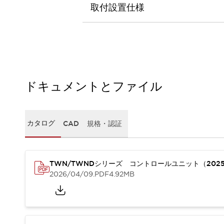
本質的な対策で爆発事故のリスクを抑える
取付設置仕様
半導体製造装置の設計自由度を高める方法
ダウンタイムを長引かせるスイッチ交換を瞬時に
安全規格への対応
危険性の低い機械にカテゴリ2安全リレーモジュールの選択を
光電センサでは実現できなかった工数を削減する手段とは？
一覧を表示する
ドキュメントとファイル
業界別
一覧を表示する
ソリューション
安全、そしてその先へ
IDECの安全コンセプト
カタログ
CAD
規格・認証
IDECの協調安全/Safety2.0
安全に関する法令・規格
基礎からわかる安全機器講座
TWN/TWNDシリーズ コントロールユニット（202
安全セミナー/安全コンサルティング
2026/04/09
.PDF
4.92MB
SISTEMAとは
一覧を表示する
IIoT対応デバイス
RFID認証
制御パネルレス
AGV/AMRの開発&導入促進