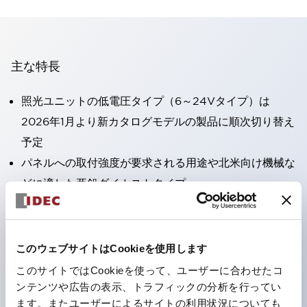
主な特長
照光ユニットの低電圧タイプ（6～24Vタイプ）は
2026年1月より新カタログモデルの製品に順次切り替え
予定
パネルへの取付強度が要求される用途や北米向け機械な
どに適した亜鉛ダイカストタイプ
フィンガープロテクション構造、ねじアップ端子構造、
保護構造IP20に対応したHW-U形コンタクトブロック
を搭載。
このウェブサイトはCookieを使用します
高電圧タイプのLED球が搭載可能になり、ダイレクト
このサイトではCookieを使って、ユーザーに合わせたコ
タイプの定格使用電圧が最大240Vまで対応可能になり
ンテンツや広告の表示、トラフィックの分析を行ってい
ます。またユーザーによるサイトの利用状況についても
ました。