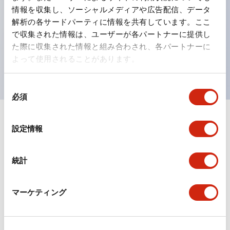
情報を収集し、ソーシャルメディアや広告配信、データ
ひとつで6色の役をこなすLED球（LSRD球）。これま
解析の各サードパーティに情報を共有しています。ここ
で色ごとに分かれていたLED球を、1色のLED球で各色
で収集された情報は、ユーザーが各パートナーに提供し
を表現できるようにしました。
た際に収集された情報と組み合わされ、各パートナーに
よって使用されることがあります。
UL、CSA、TÜV、CCC認証品。
同
必須
意
の
+
仕様
選
すべて展開
設定情報
択
形状仕様
統計
環境仕様
マーケティング
機能仕様
機械的仕様