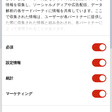
情報を収集し、ソーシャルメディアや広告配信、データ
ひとつで6色の役をこなすLED球（LSRD球）。これま
解析の各サードパーティに情報を共有しています。ここ
で色ごとに分かれていたLED球を、1色のLED球で各色
で収集された情報は、ユーザーが各パートナーに提供し
を表現できるようにしました。
た際に収集された情報と組み合わされ、各パートナーに
よって使用されることがあります。
UL、CSA、TÜV、CCC認証品。
同
必須
意
の
+
仕様
選
すべて展開
設定情報
択
形状仕様
統計
環境仕様
マーケティング
機能仕様
機械的仕様