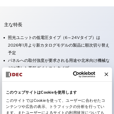
主な特長
照光ユニットの低電圧タイプ（6～24Vタイプ）は
2026年1月より新カタログモデルの製品に順次切り替え
予定
パネルへの取付強度が要求される用途や北米向け機械な
どに適した亜鉛ダイカストタイプ
フィンガープロテクション構造、ねじアップ端子構造、
保護構造IP20に対応したHW-U形コンタクトブロック
を搭載。
このウェブサイトはCookieを使用します
高電圧タイプのLED球が搭載可能になり、ダイレクト
このサイトではCookieを使って、ユーザーに合わせたコ
タイプの定格使用電圧が最大240Vまで対応可能になり
ンテンツや広告の表示、トラフィックの分析を行ってい
ます。またユーザーによるサイトの利用状況についても
ました。