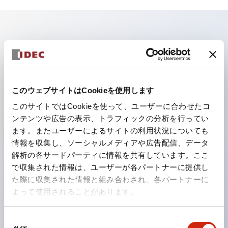
主な特長
照光ユニットの低電圧タイプ（6～24Vタイプ）は
2026年1月より新カタログモデルの製品に順次切り替え
このウェブサイトはCookieを使用します
予定
このサイトではCookieを使って、ユーザーに合わせたコ
パネルへの取付強度が要求される用途や北米向け機械な
ンテンツや広告の表示、トラフィックの分析を行ってい
ます。またユーザーによるサイトの利用状況についても
どに適した亜鉛ダイカストタイプ
情報を収集し、ソーシャルメディアや広告配信、データ
フィンガープロテクション構造、ねじアップ端子構造、
解析の各サードパーティに情報を共有しています。ここ
保護構造IP20に対応したHW-U形コンタクトブロック
で収集された情報は、ユーザーが各パートナーに提供し
を搭載。
た際に収集された情報と組み合わされ、各パートナーに
よって使用されることがあります。
高電圧タイプのLED球が搭載可能になり、ダイレクト
タイプの定格使用電圧が最大240Vまで対応可能になり
同
ました。