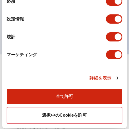
必須
意
ひとつで6色の役をこなすLED球（LSRD球）。これま
の
で色ごとに分かれていたLED球を、1色のLED球で各色
選
設定情報
択
を表現できるようにしました。
UL、CSA、TÜV、CCC認証品。
統計
マーケティング
ドキュメントとファイル
詳細を表示
カタログ
規格・認証
技術文書
全て許可
TWN/TWNDシリーズ コントロールユニット（2025
選択中のCookieを許可
年6月版）（日本語）
2026/04/09
.PDF
4.92MB