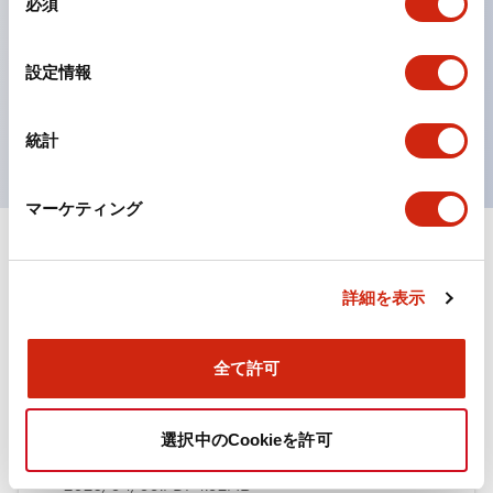
必須
意
ひとつで6色の役をこなすLED球（LSRD球）。これま
の
で色ごとに分かれていたLED球を、1色のLED球で各色
選
設定情報
択
を表現できるようにしました。
UL、CSA、TÜV、CCC認証品。
統計
マーケティング
ドキュメントとファイル
詳細を表示
カタログ
全て許可
TWN/TWNDシリーズ コントロールユニット（2025
選択中のCookieを許可
年6月版）（日本語）
2026/04/09
.PDF
4.92MB