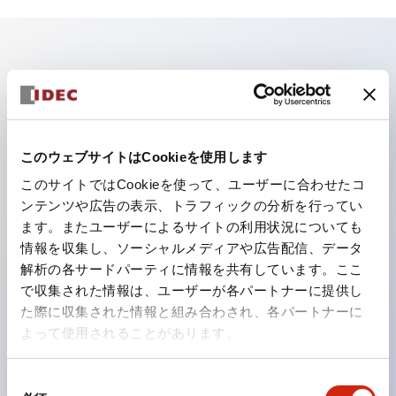
主な特長
照光ユニットの低電圧タイプ（6～24Vタイプ）は
2026年1月より新カタログモデルの製品に順次切り替え
このウェブサイトはCookieを使用します
予定
このサイトではCookieを使って、ユーザーに合わせたコ
パネルへの取付強度が要求される用途や北米向け機械な
ンテンツや広告の表示、トラフィックの分析を行ってい
ます。またユーザーによるサイトの利用状況についても
どに適した亜鉛ダイカストタイプ
情報を収集し、ソーシャルメディアや広告配信、データ
フィンガープロテクション構造、ねじアップ端子構造、
解析の各サードパーティに情報を共有しています。ここ
保護構造IP20に対応したHW-U形コンタクトブロック
で収集された情報は、ユーザーが各パートナーに提供し
を搭載。
た際に収集された情報と組み合わされ、各パートナーに
よって使用されることがあります。
高電圧タイプのLED球が搭載可能になり、ダイレクト
タイプの定格使用電圧が最大240Vまで対応可能になり
同
ました。