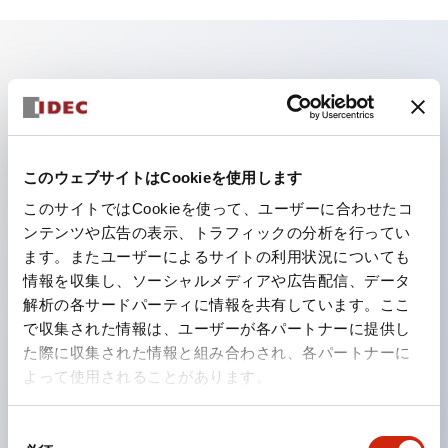
主な特長
照光ユニットの低電圧タイプ（6～24Vタイプ）は
2026年1月より新カタログモデルの製品に順次切り替え
このウェブサイトはCookieを使用します
予定
このサイトではCookieを使って、ユーザーに合わせたコ
パネルへの取付強度が要求される用途や北米向け機械な
ンテンツや広告の表示、トラフィックの分析を行ってい
ます。またユーザーによるサイトの利用状況についても
どに適した亜鉛ダイカストタイプ
情報を収集し、ソーシャルメディアや広告配信、データ
フィンガープロテクション構造、ねじアップ端子構造、
解析の各サードパーティに情報を共有しています。ここ
保護構造IP20に対応したHW-U形コンタクトブロック
で収集された情報は、ユーザーが各パートナーに提供し
を搭載。
た際に収集された情報と組み合わされ、各パートナーに
よって使用されることがあります。
高電圧タイプのLED球が搭載可能になり、ダイレクト
タイプの定格使用電圧が最大240Vまで対応可能になり
同
ました。