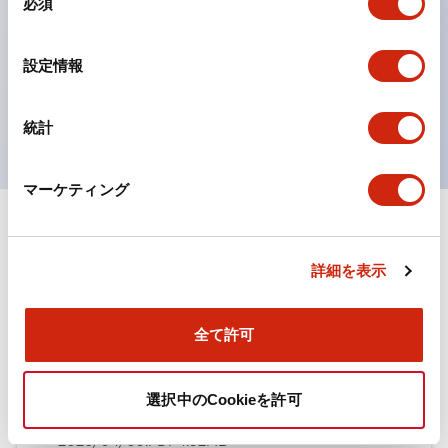
必須
意
ひとつで6色の役をこなすLED球（LSRD球）。これま
の
で色ごとに分かれていたLED球を、1色のLED球で各色
選
設定情報
択
を表現できるようにしました。
UL、CSA、TÜV、CCC認証品。
統計
マーケティング
ドキュメントとファイル
詳細を表示
カタログ
規格・認証
全て許可
TWN/TWNDシリーズ コントロールユニット（2025
選択中のCookieを許可
年6月版）（日本語）
2026/04/09
.PDF
4.92MB