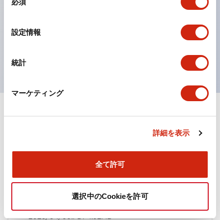
必須
意
ひとつで6色の役をこなすLED球（LSRD球）。これま
の
で色ごとに分かれていたLED球を、1色のLED球で各色
選
設定情報
択
を表現できるようにしました。
UL、CSA、TÜV、CCC認証品。
統計
マーケティング
ドキュメントとファイル
詳細を表示
カタログ
規格・認証
全て許可
TWN/TWNDシリーズ コントロールユニット（2025
選択中のCookieを許可
年6月版）（日本語）
2026/04/09
.PDF
4.92MB