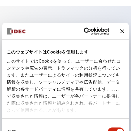
主な特長
照光ユニットの低電圧タイプ（6～24Vタイプ）は
2026年1月より新カタログモデルの製品に順次切り替え
このウェブサイトはCookieを使用します
予定
このサイトではCookieを使って、ユーザーに合わせたコ
パネルへの取付強度が要求される用途や北米向け機械な
ンテンツや広告の表示、トラフィックの分析を行ってい
ます。またユーザーによるサイトの利用状況についても
どに適した亜鉛ダイカストタイプ
情報を収集し、ソーシャルメディアや広告配信、データ
フィンガープロテクション構造、ねじアップ端子構造、
解析の各サードパーティに情報を共有しています。ここ
保護構造IP20に対応したHW-U形コンタクトブロック
で収集された情報は、ユーザーが各パートナーに提供し
を搭載。
た際に収集された情報と組み合わされ、各パートナーに
よって使用されることがあります。
高電圧タイプのLED球が搭載可能になり、ダイレクト
タイプの定格使用電圧が最大240Vまで対応可能になり
同
ました。