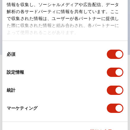
情報を収集し、ソーシャルメディアや広告配信、データ
ひとつで6色の役をこなすLED球（LSRD球）。これま
解析の各サードパーティに情報を共有しています。ここ
で色ごとに分かれていたLED球を、1色のLED球で各色
で収集された情報は、ユーザーが各パートナーに提供し
を表現できるようにしました。
た際に収集された情報と組み合わされ、各パートナーに
よって使用されることがあります。
UL、CSA、TÜV、CCC認証品。
同
必須
意
の
+
仕様
選
すべて展開
設定情報
択
形状仕様
統計
環境仕様
マーケティング
機能仕様
機械的仕様