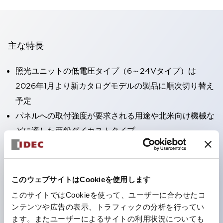
主な特長
照光ユニットの低電圧タイプ（6～24Vタイプ）は
2026年1月より新カタログモデルの製品に順次切り替え
予定
パネルへの取付強度が要求される用途や北米向け機械な
どに適した亜鉛ダイカストタイプ
フィンガープロテクション構造、ねじアップ端子構造、
保護構造IP20に対応したHW-U形コンタクトブロック
を搭載。
このウェブサイトはCookieを使用します
高電圧タイプのLED球が搭載可能になり、ダイレクト
このサイトではCookieを使って、ユーザーに合わせたコ
タイプの定格使用電圧が最大240Vまで対応可能になり
ンテンツや広告の表示、トラフィックの分析を行ってい
ます。またユーザーによるサイトの利用状況についても
ました。