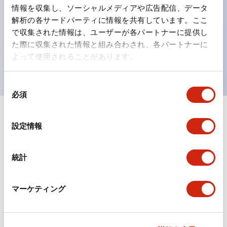
情報を収集し、ソーシャルメディアや広告配信、データ
ひとつで6色の役をこなすLED球（LSRD球）。これま
解析の各サードパーティに情報を共有しています。ここ
で色ごとに分かれていたLED球を、1色のLED球で各色
で収集された情報は、ユーザーが各パートナーに提供し
を表現できるようにしました。
た際に収集された情報と組み合わされ、各パートナーに
よって使用されることがあります。
UL、CSA、TÜV、CCC認証品。
同
必須
意
の
+
仕様
選
すべて展開
設定情報
択
形状仕様
統計
環境仕様
マーケティング
機能仕様
機械的仕様