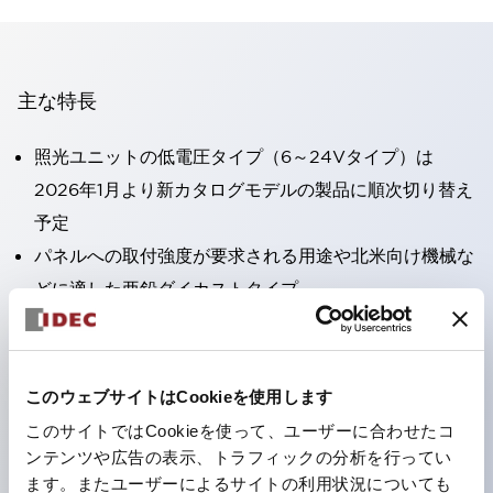
主な特長
照光ユニットの低電圧タイプ（6～24Vタイプ）は
2026年1月より新カタログモデルの製品に順次切り替え
予定
パネルへの取付強度が要求される用途や北米向け機械な
どに適した亜鉛ダイカストタイプ
フィンガープロテクション構造、ねじアップ端子構造、
保護構造IP20に対応したHW-U形コンタクトブロック
を搭載。
このウェブサイトはCookieを使用します
高電圧タイプのLED球が搭載可能になり、ダイレクト
このサイトではCookieを使って、ユーザーに合わせたコ
タイプの定格使用電圧が最大240Vまで対応可能になり
ンテンツや広告の表示、トラフィックの分析を行ってい
ます。またユーザーによるサイトの利用状況についても
ました。