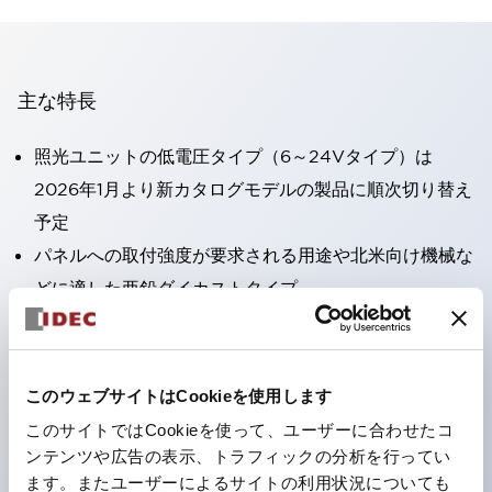
主な特長
照光ユニットの低電圧タイプ（6～24Vタイプ）は
2026年1月より新カタログモデルの製品に順次切り替え
予定
パネルへの取付強度が要求される用途や北米向け機械な
どに適した亜鉛ダイカストタイプ
フィンガープロテクション構造、ねじアップ端子構造、
保護構造IP20に対応したHW-U形コンタクトブロック
を搭載。
このウェブサイトはCookieを使用します
高電圧タイプのLED球が搭載可能になり、ダイレクト
このサイトではCookieを使って、ユーザーに合わせたコ
タイプの定格使用電圧が最大240Vまで対応可能になり
ンテンツや広告の表示、トラフィックの分析を行ってい
ます。またユーザーによるサイトの利用状況についても
ました。