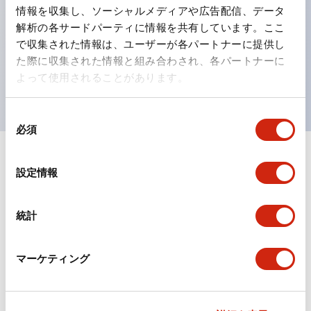
情報を収集し、ソーシャルメディアや広告配信、データ
ひとつで6色の役をこなすLED球（LSRD球）。これま
解析の各サードパーティに情報を共有しています。ここ
で色ごとに分かれていたLED球を、1色のLED球で各色
で収集された情報は、ユーザーが各パートナーに提供し
を表現できるようにしました。
た際に収集された情報と組み合わされ、各パートナーに
よって使用されることがあります。
UL、CSA、TÜV、CCC認証品。
同
必須
意
の
+
仕様
選
すべて展開
設定情報
択
形状仕様
統計
環境仕様
マーケティング
機能仕様
機械的仕様