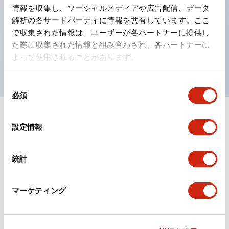
情報を収集し、ソーシャルメディアや広告配信、データ
ひとつで6色の役をこなすLED球（LSRD球）。これま
解析の各サードパーティに情報を共有しています。ここ
で色ごとに分かれていたLED球を、1色のLED球で各色
で収集された情報は、ユーザーが各パートナーに提供し
を表現できるようにしました。
た際に収集された情報と組み合わされ、各パートナーに
よって使用されることがあります。
UL、CSA、TÜV、CCC認証品。
同
必須
意
の
+
仕様
選
すべて展開
設定情報
択
形状仕様
統計
環境仕様
マーケティング
機能仕様
機械的仕様