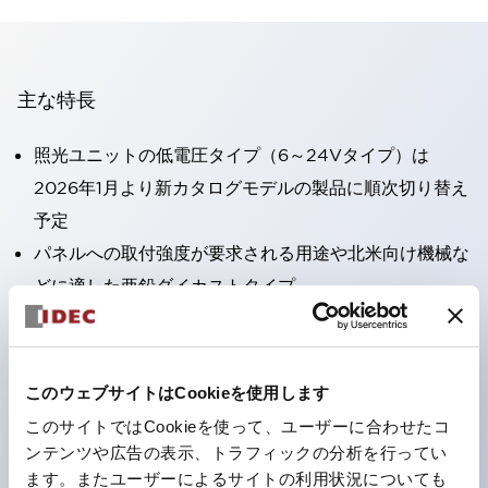
主な特長
照光ユニットの低電圧タイプ（6～24Vタイプ）は
2026年1月より新カタログモデルの製品に順次切り替え
予定
パネルへの取付強度が要求される用途や北米向け機械な
どに適した亜鉛ダイカストタイプ
フィンガープロテクション構造、ねじアップ端子構造、
保護構造IP20に対応したHW-U形コンタクトブロック
を搭載。
このウェブサイトはCookieを使用します
高電圧タイプのLED球が搭載可能になり、ダイレクト
このサイトではCookieを使って、ユーザーに合わせたコ
タイプの定格使用電圧が最大240Vまで対応可能になり
ンテンツや広告の表示、トラフィックの分析を行ってい
ます。またユーザーによるサイトの利用状況についても
ました。