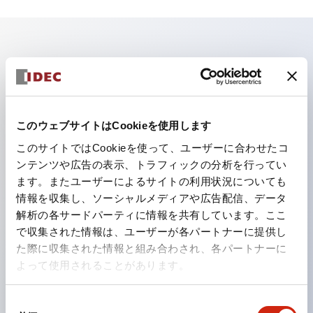
主な特長
照光ユニットの低電圧タイプ（6～24Vタイプ）は
2026年1月より新カタログモデルの製品に順次切り替え
このウェブサイトはCookieを使用します
予定
このサイトではCookieを使って、ユーザーに合わせたコ
ンテンツや広告の表示、トラフィックの分析を行ってい
パネルへの取付強度が要求される用途や北米向け機械な
ます。またユーザーによるサイトの利用状況についても
どに適した亜鉛ダイカストタイプ
情報を収集し、ソーシャルメディアや広告配信、データ
フィンガープロテクション構造、ねじアップ端子構造、
解析の各サードパーティに情報を共有しています。ここ
保護構造IP20に対応したHW-U形コンタクトブロック
で収集された情報は、ユーザーが各パートナーに提供し
た際に収集された情報と組み合わされ、各パートナーに
を搭載。
よって使用されることがあります。
高電圧タイプのLED球が搭載可能になり、ダイレクト
タイプの定格使用電圧が最大240Vまで対応可能になり
同
ました。