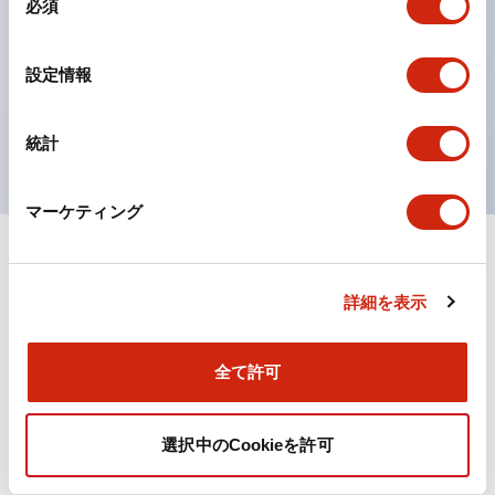
必須
意
ひとつで6色の役をこなすLED球（LSRD球）。これま
の
選
で色ごとに分かれていたLED球を、1色のLED球で各色
設定情報
択
を表現できるようにしました。
UL、CSA、TÜV、CCC認証品。
統計
マーケティング
ドキュメントとファイル
詳細を表示
カタログ
規格・認証
技術文書
全て許可
選択中のCookieを許可
TWN/TWNDシリーズ コントロールユニット（2025
年6月版）（日本語）
2026/04/09
.PDF
4.92MB