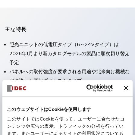
主な特長
照光ユニットの低電圧タイプ（6～24Vタイプ）は
2026年1月より新カタログモデルの製品に順次切り替え
予定
パネルへの取付強度が要求される用途や北米向け機械な
どに適した亜鉛ダイカストタイプ
フィンガープロテクション構造、ねじアップ端子構造、
保護構造IP20に対応したHW-U形コンタクトブロック
を搭載。
このウェブサイトはCookieを使用します
高電圧タイプのLED球が搭載可能になり、ダイレクト
このサイトではCookieを使って、ユーザーに合わせたコ
タイプの定格使用電圧が最大240Vまで対応可能になり
ンテンツや広告の表示、トラフィックの分析を行ってい
ます。またユーザーによるサイトの利用状況についても
ました。