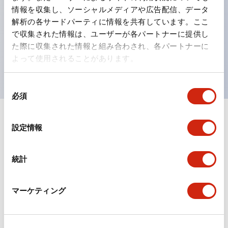
情報を収集し、ソーシャルメディアや広告配信、データ
ひとつで6色の役をこなすLED球（LSRD球）。これま
解析の各サードパーティに情報を共有しています。ここ
で色ごとに分かれていたLED球を、1色のLED球で各色
で収集された情報は、ユーザーが各パートナーに提供し
を表現できるようにしました。
た際に収集された情報と組み合わされ、各パートナーに
よって使用されることがあります。
UL、CSA、TÜV、CCC認証品。
同
必須
意
の
+
仕様
選
すべて展開
設定情報
択
形状仕様
統計
環境仕様
マーケティング
機能仕様
機械的仕様