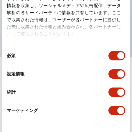
情報を収集し、ソーシャルメディアや広告配信、データ
ひとつで6色の役をこなすLED球（LSRD球）。これま
解析の各サードパーティに情報を共有しています。ここ
で色ごとに分かれていたLED球を、1色のLED球で各色
で収集された情報は、ユーザーが各パートナーに提供し
を表現できるようにしました。
た際に収集された情報と組み合わされ、各パートナーに
よって使用されることがあります。
UL、CSA、TÜV、CCC認証品。
同
必須
意
の
+
仕様
選
すべて展開
設定情報
択
形状仕様
統計
環境仕様
マーケティング
機能仕様
機械的仕様