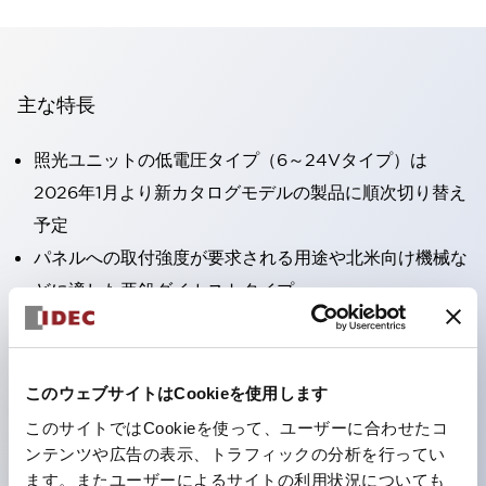
主な特長
照光ユニットの低電圧タイプ（6～24Vタイプ）は
2026年1月より新カタログモデルの製品に順次切り替え
予定
パネルへの取付強度が要求される用途や北米向け機械な
どに適した亜鉛ダイカストタイプ
フィンガープロテクション構造、ねじアップ端子構造、
保護構造IP20に対応したHW-U形コンタクトブロック
を搭載。
このウェブサイトはCookieを使用します
高電圧タイプのLED球が搭載可能になり、ダイレクト
このサイトではCookieを使って、ユーザーに合わせたコ
タイプの定格使用電圧が最大240Vまで対応可能になり
ンテンツや広告の表示、トラフィックの分析を行ってい
ます。またユーザーによるサイトの利用状況についても
ました。