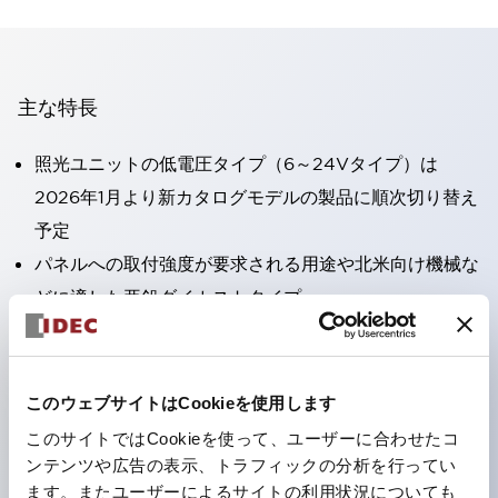
主な特長
照光ユニットの低電圧タイプ（6～24Vタイプ）は
2026年1月より新カタログモデルの製品に順次切り替え
予定
パネルへの取付強度が要求される用途や北米向け機械な
どに適した亜鉛ダイカストタイプ
フィンガープロテクション構造、ねじアップ端子構造、
保護構造IP20に対応したHW-U形コンタクトブロック
を搭載。
このウェブサイトはCookieを使用します
高電圧タイプのLED球が搭載可能になり、ダイレクト
このサイトではCookieを使って、ユーザーに合わせたコ
タイプの定格使用電圧が最大240Vまで対応可能になり
ンテンツや広告の表示、トラフィックの分析を行ってい
ます。またユーザーによるサイトの利用状況についても
ました。