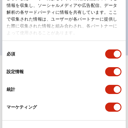
情報を収集し、ソーシャルメディアや広告配信、データ
ひとつで6色の役をこなすLED球（LSRD球）。これま
解析の各サードパーティに情報を共有しています。ここ
で色ごとに分かれていたLED球を、1色のLED球で各色
で収集された情報は、ユーザーが各パートナーに提供し
を表現できるようにしました。
た際に収集された情報と組み合わされ、各パートナーに
よって使用されることがあります。
UL、CSA、TÜV、CCC認証品。
同
必須
意
の
+
仕様
選
すべて展開
設定情報
択
形状仕様
統計
環境仕様
マーケティング
機能仕様
機械的仕様