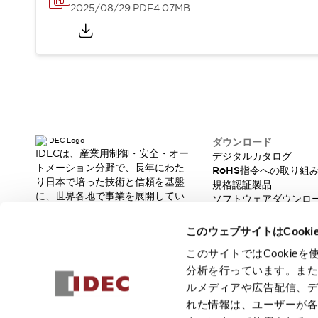
重量物搬送アシスト
2025/08/29
.PDF
4.07MB
COLLABORATIVE ROBOTS
SWD搭載 AMR開発キット
防爆ソリューション
「防爆受注製品」のご提案
防爆技術への取り組み
防爆関連の法律・政令・省令
防爆安全セミナー
ダウンロード
アプリケーション・事例
防爆技術
IDECは、産業用制御・安全・オー
デジタルカタログ
一覧を表示する
トメーション分野で、長年にわた
RoHS指令への取り組
プリント基板製品ソリューション
り日本で培った技術と信頼を基盤
規格認証製品
商品箱詰め装置
に、世界各地で事業を展開してい
ソフトウェアダウンロ
ます。
人と機械の接点を清潔に
脆弱性レポート
革新的な製品とソリューションを
一覧を表示する
このウェブサイトはCook
通じて、製造現場の生産性と安全
ダウンロード
性の向上に貢献し、人と社会の豊
このサイトではCooki
デジタルカタログ
RoHS指令への取り組み
かな未来を支えます。
分析を行っています。ま
規格認証製品
ルメディアや広告配信、
ソフトウェアダウンロード
れた情報は、ユーザーが
Automation Organizer