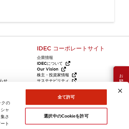
IDEC コーポレートサイト
企業情報
Q
IDECについて
Our Vision
お問い合わせ
株主・投資家情報
らせ
サステナビリティ
代替品
採用情報
全て許可
ックの
ーシャ
選択中のCookieを許可
収集さ
パート