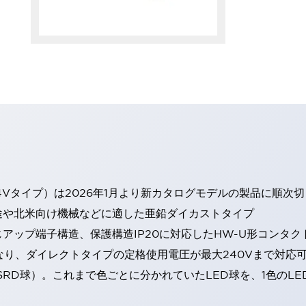
4Vタイプ）は2026年1月より新カタログモデルの製品に順次
途や北米向け機械などに適した亜鉛ダイカストタイプ
アップ端子構造、保護構造IP20に対応したHW-U形コンタク
なり、ダイレクトタイプの定格使用電圧が最大240Vまで対応
SRD球）。これまで色ごとに分かれていたLED球を、1色のL