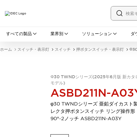
すべての製品
すべての製品
業界別
ソリューション
ダ
スイッチ・表示灯
スイッチ
表示灯・ブザー
ホーム
スイッチ・表示灯
スイッチ
押ボタンスイッチ・表示灯
Φ3
一覧を表示する
安全・防爆機器
安全機器
防爆機器
一覧を表示する
インダストリアルコンポーネンツ
Φ30 TWNDシリーズ(2025年6月版 新カタ
リレー・タイマ
端子台
電源機器
モデル)
ASBD211N-A03
サーキットプロテクタ
LED照明
一覧を表示する
φ30 TWNDシリーズ 亜鉛ダイカスト製
オートメーション
レクタ押ボタンスイッチ リング操作形
PLC
プログラマブル表示器
90°-2ノッチ ASBD211N-A03Y
産業用イーサネット
一覧を表示する
センシング
センサ
自動認識
イオナイザ