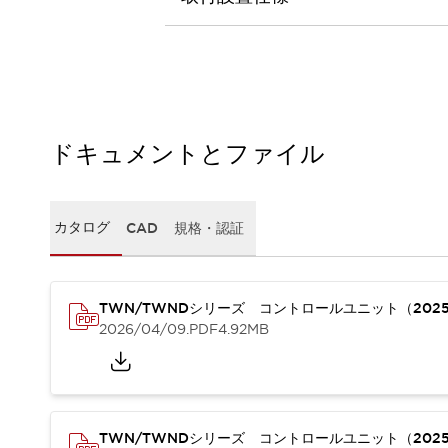
本質的な対策で爆発事故のリスクを抑える
半導体製造装置の設計自由度を高める方法
ダウンタイムを長引かせるスイッチ交換を瞬時に
安全規格への対応
危険性の低い機械にカテゴリ2安全リレーモジュールの選択を
光電センサでは実現できなかった工数を削減する手段とは？
一覧を表示する
ドキュメントとファイル
業界別
一覧を表示する
ソリューション
安全、そしてその先へ
カタログ
CAD
規格・認証
IDECの安全コンセプト
IDECの協調安全/Safety2.0
安全に関する法令・規格
TWN/TWNDシリーズ コントロールユニット（202
基礎からわかる安全機器講座
2026/04/09
.PDF
4.92MB
安全セミナー/安全コンサルティング
SISTEMAとは
一覧を表示する
IIoT対応デバイス
RFID認証
制御パネルレス
AGV/AMRの開発&導入促進
TWN/TWNDシリーズ コントロールユニット（202