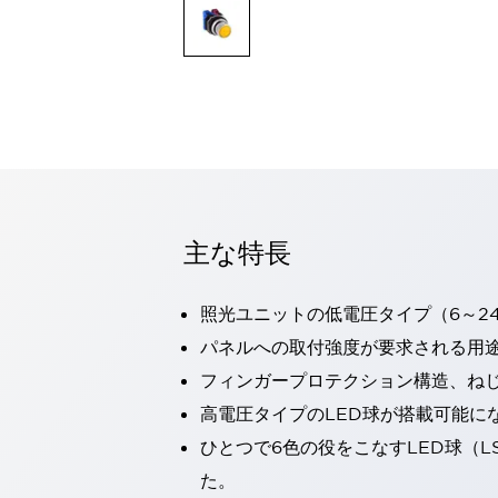
一覧を表示する
モビリティソリューション
セーフティホイールドライブ（SWD）
アシストホイールドライブ（AWD）
一覧を表示する
業界別
AGV/AMR
タブレットに安全機能を追加
安全対策の死角をなくし人身事故を防ぐ
主な特長
人とAGVとの突発的な接触への対策
無人搬送車の低床化と安全性を両立
この表示器がAGVに向く理由
移動式ロボットの安全対策
照光ユニットの低電圧タイプ（6～2
一覧を表示する
パネルへの取付強度が要求される用
自動車
フィンガープロテクション構造、ねじ
ロボットに潜むリスクを徹底検証
安全柵内の人的被害を削減
大型表示灯の統一で工数削減
小型装置の安全対策
高電圧タイプのLED球が搭載可能に
水素ステーションに信頼のおける防爆対策を
ひとつで6色の役をこなすLED球（L
E-モビリティの時代にむけて
た。
リチウムイオン電池製造における金属（主に銅）混入対策