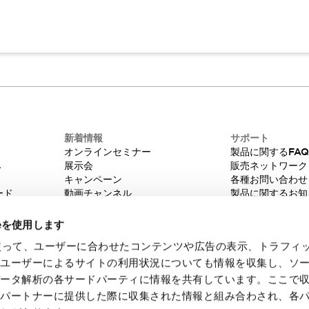
新着情報
サポート
オンラインセミナー
製品に関するFA
み
展示会
販売ネットワーク
キャンペーン
各種お問い合わせ
ード
動画チャンネル
製品に関するお知
技術コラム
販売中止品/推奨
IDEC ニュースレター
輸出該非判定
ieを使用します
機種選定システム
eを使って、ユーザーに合わせたコンテンツや広告の表示、トラフィ
たユーザーによるサイトの利用状況についても情報を収集し、ソ
データ解析の各サードパーティに情報を共有しています。ここで
各パートナーに提供した際に収集された情報と組み合わされ、各