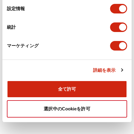
2
を表示
フィルター
選
設定情報
択
統計
マーケティング
φ22／φ30 形パドロックカバー
φ22／φ30 形パドロックカバー
詳細を表示
HS9Z-PC30
HS9Z-PC22
全て許可
φ30用パドロックカバー HS9Z-PC30
φ22用パドロックカバー HS9Z-PC22
選択中のCookieを許可
2
件中
1
-
2
を表示