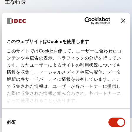
主な特長
複数の作業者が危険区域に入って作業する場合の安全確
保に最適。
板鍵あるいはプラグを抜いている際にパドロックカバー
このウェブサイトはCookieを使用します
を被せて南京錠（最大2個）で施錠可能。
このサイトではCookieを使って、ユーザーに合わせたコ
作業者全員がそれぞれの南京錠で施錠（3人以上の場合
ンテンツや広告の表示、トラフィックの分析を行ってい
は市販のハスプを併用）すれば、危険区域内に取り残さ
ます。またユーザーによるサイトの利用状況についても
れる事故を防止。
情報を収集し、ソーシャルメディアや広告配信、データ
※南京錠による安全確保は作業ルールによるものです。
解析の各サードパーティに情報を共有しています。ここ
で収集された情報は、ユーザーが各パートナーに提供し
南京錠をかけ忘れるなど作業ルールを守らなければ、安
た際に収集された情報と組み合わされ、各パートナーに
全は確保できません。
よって使用されることがあります。
同
必須
意
の