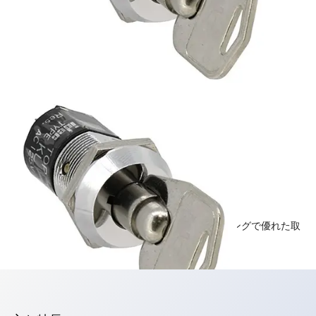
KL形小形鍵付スイッチ
防犯性に優れた八万ロック鍵タイプ 金属製ハウジングで優れた取
付強度を実現 3A IP40