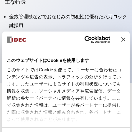
主な特長
金銭管理機などでおなじみの防犯性に優れた八万ロック
鍵採用
φ19小判穴取付サイズの金属製ハウジング
接点は高性能マイクロスイッチ（金接点・銀接点）
板鍵は2枚/1セット付属
このウェブサイトはCookieを使用します
特注品としてユーザ様専用の鍵ナンバー違いもご用意
このサイトではCookieを使って、ユーザーに合わせたコ
ンテンツや広告の表示、トラフィックの分析を行ってい
ます。またユーザーによるサイトの利用状況についても
情報を収集し、ソーシャルメディアや広告配信、データ
解析の各サードパーティに情報を共有しています。ここ
4
を表示
フィルター
で収集された情報は、ユーザーが各パートナーに提供し
た際に収集された情報と組み合わされ、各パートナーに
よって使用されることがあります。