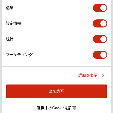
同
必須
意
の
選
設定情報
択
KL形小形鍵付スイッチ
KL形小形鍵付スイッチ
KL36CAKDG226N01
KL363AZXA226NA6
統計
02
02
KL36CAKDG226N0102
KL363AZXA226NA602
マーケティング
詳細を表示
全て許可
KL形小形鍵付スイッチ
KL形小形鍵付スイッチ
選択中のCookieを許可
KL35CAKSG225N010
KL315DKXA125N010