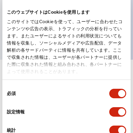
充分な防錆処理後、マンセル記号N5（灰色）のハンマ
このウェブサイトはCookieを使用します
トーン塗装仕上げ。
このサイトではCookieを使って、ユーザーに合わせたコ
誤操作防止ガード付
ンテンツや広告の表示、トラフィックの分析を行ってい
ます。またユーザーによるサイトの利用状況についても
優れた耐食・耐候性
情報を収集し、ソーシャルメディアや広告配信、データ
解析の各サードパーティに情報を共有しています。ここ
で収集された情報は、ユーザーが各パートナーに提供し
た際に収集された情報と組み合わされ、各パートナーに
よって使用されることがあります。
2
を表示
フィルター
同
必須
意
の
選
設定情報
択
統計