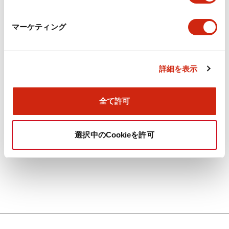
AFSA形 足踏スイッチ
AFSA形 足踏スイッチ
AFSA111
AFSA122
マーケティング
AFSA形 足踏スイッチ 1a-1b AFSA111
AFSA形 足踏スイッチ 2a-2b
AFSA122
詳細を表示
2
件中
1
-
2
を表示
全て許可
選択中のCookieを許可